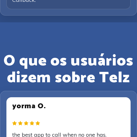
O que os usuários
dizem sobre Telz
yorma O.
the best app to call when no one has.