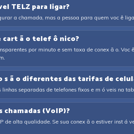
vel TELZ para ligar?
igurar a chamada, mas a pessoa para quem voc ê liga 
cart ã o telef ô nico?
ansparentes por minuto e sem taxa de conex ã o. Voc ê
m.
 s ã o diferentes das tarifas de celul
 linhas separadas de telefones fixos e m ó veis na tabe
as chamadas (VoIP)?
de alta qualidade. Se sua conex ã o estiver inst á v