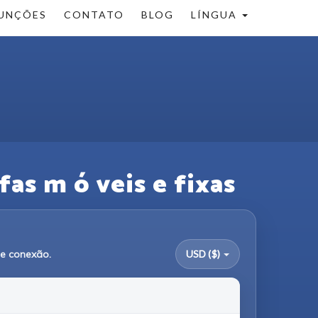
UNÇÕES
CONTATO
BLOG
LÍNGUA
fas m ó veis e fixas
de conexão.
USD ($)