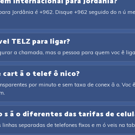
gem internacional para Jordânia?
para Jordânia é +962. Disque +962 seguido do n ú mero
vel TELZ para ligar?
igurar a chamada, mas a pessoa para quem voc ê liga 
cart ã o telef ô nico?
ansparentes por minuto e sem taxa de conex ã o. Voc ê
m.
 s ã o diferentes das tarifas de celul
 linhas separadas de telefones fixos e m ó veis na tabe