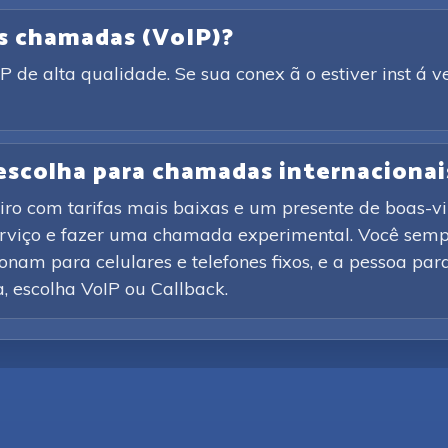
as chamadas (VoIP)?
de alta qualidade. Se sua conex ã o estiver inst á v
 escolha para chamadas internacionai
iro com tarifas mais baixas e um presente de boas-vi
erviço e fazer uma chamada experimental. Você sempr
nam para celulares e telefones fixos, e a pessoa par
ca, escolha VoIP ou Callback.