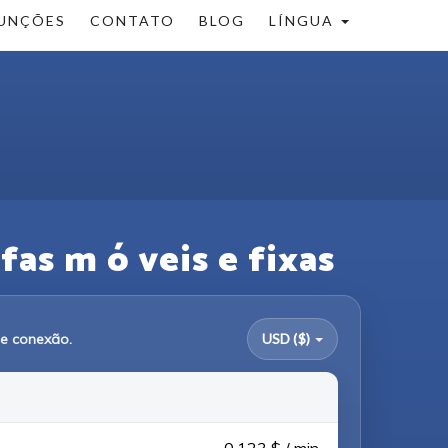
UNÇÕES
CONTATO
BLOG
LÍNGUA
fas m ó veis e fixas
de conexão.
USD ($)