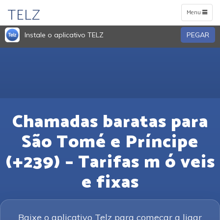
TELZ
Toggle
Menu
navigation
Instale o aplicativo TELZ
PEGAR
Chamadas baratas para
São Tomé e Príncipe
(+239) – Tarifas m ó veis
e fixas
Baixe o aplicativo Telz para começar a ligar