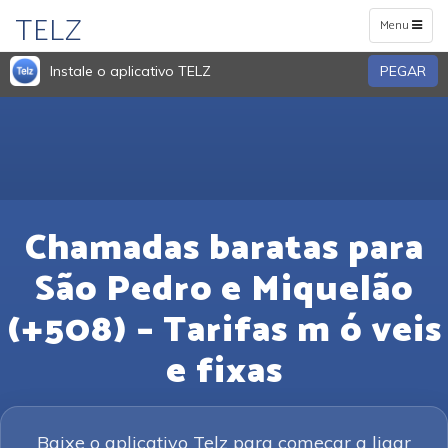
TELZ
Toggle
Menu
navigation
Instale o aplicativo TELZ
PEGAR
Chamadas baratas para
São Pedro e Miquelão
(+508) – Tarifas m ó veis
e fixas
Baixe o aplicativo Telz para começar a ligar