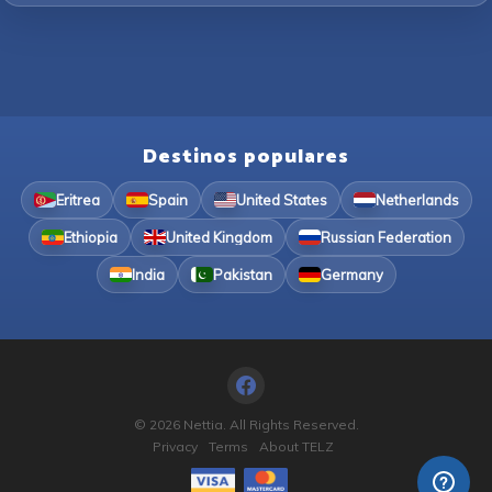
Destinos populares
Eritrea
Spain
United States
Netherlands
Ethiopia
United Kingdom
Russian Federation
India
Pakistan
Germany
© 2026 Nettia. All Rights Reserved.
Privacy
Terms
About TELZ