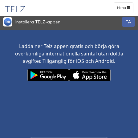
TELZ
Toggle
Menu
navigation
Installera TELZ-appen
FÅ
Ladda ner Telz appen gratis och börja göra
överkomliga internationella samtal utan dolda
avgifter. Tillgänglig för iOS och Android.