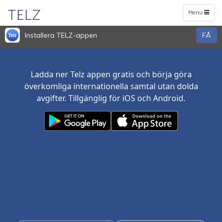
TELZ
Toggle
Menu
navigation
Installera TELZ-appen
FÅ
Ladda ner Telz appen gratis och börja göra
överkomliga internationella samtal utan dolda
avgifter. Tillgänglig för iOS och Android.