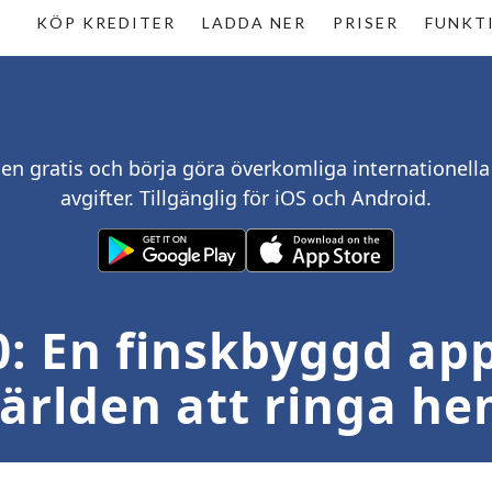
KÖP KREDITER
LADDA NER
PRISER
FUNKT
en gratis och börja göra överkomliga internationell
avgifter. Tillgänglig för iOS och Android.
10: En finskbyggd ap
ärlden att ringa h