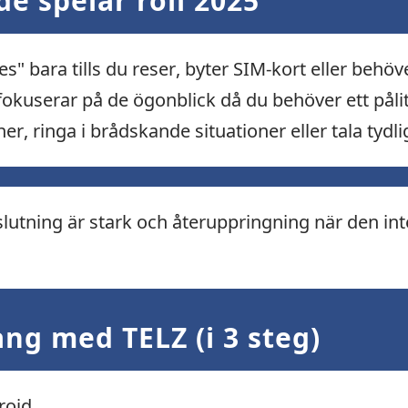
de spelar roll 2025
" bara tills du reser, byter SIM-kort eller behöv
fokuserar på de ögonblick då du behöver ett pålitl
, ringa i brådskande situationer eller tala tydli
utning är stark och återuppringning när den inte 
ng med TELZ (i 3 steg)
roid.