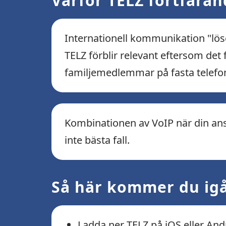
Varför TELZ fortfaran
Internationell kommunikation "löses
TELZ förblir relevant eftersom det 
familjemedlemmar på fasta telefoner
Kombinationen av VoIP när din ansl
inte bästa fall.
Så här kommer du igå
Ladda ner TELZ på iOS eller And