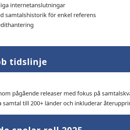
liga internetanslutningar
d samtalshistorik för enkel referens
edithantering
b tidslinje
nom pågående releaser med fokus på samtalskva
la samtal till 200+ länder och inkluderar återupp