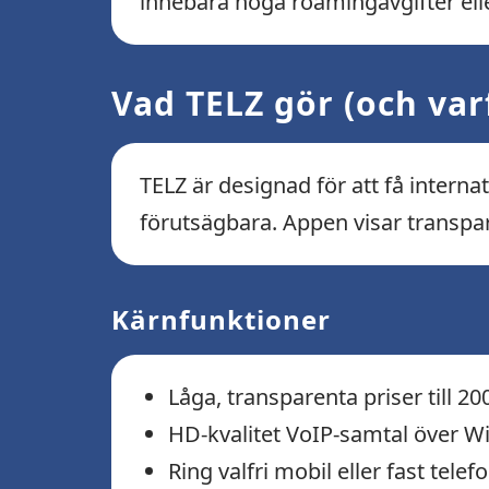
innebära höga roamingavgifter elle
Vad TELZ gör (och varf
TELZ är designad för att få intern
förutsägbara. Appen visar transpar
Kärnfunktioner
Låga, transparenta priser till 2
HD-kvalitet VoIP-samtal över Wi
Ring valfri mobil eller fast tel