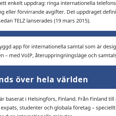
ett enkelt uppdrag: ringa internationella telefon
 eller förvirrande avgifter. Det uppdraget defin
år sedan TELZ lanserades (19 mars 2015).
ggd app för internationella samtal som är design
en – med VoIP, återuppringningsläge och samtals
nds över hela världen
r baserat i Helsingfors, Finland. Från Finland till 
xpats, studenter och globala företag – speciellt