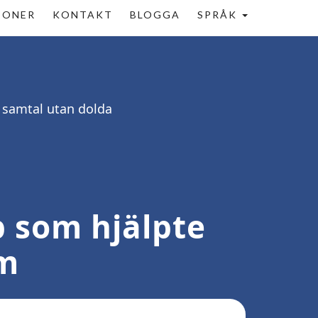
IONER
KONTAKT
BLOGGA
SPRÅK
a samtal utan dolda
p som hjälpte
em