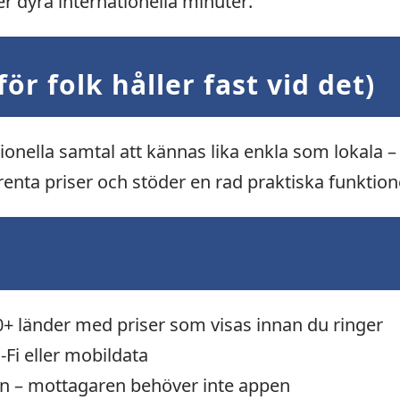
r dyra internationella minuter.
ör folk håller fast vid det)
ationella samtal att kännas lika enkla som lokala
enta priser och stöder en rad praktiska funktione
00+ länder med priser som visas innan du ringer
-Fi eller mobildata
efon – mottagaren behöver inte appen