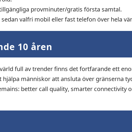
illgängliga provminuter/gratis första samtal.
g sedan valfri mobil eller fast telefon över hela vä
de 10 åren
n värld full av trender finns det fortfarande ett 
tt hjälpa människor att ansluta över gränserna ty
emains: better call quality, smarter connectivity