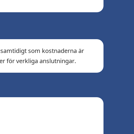
 – samtidigt som kostnaderna är
r för verkliga anslutningar.