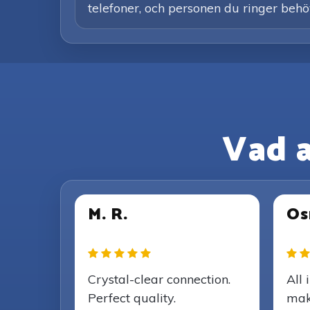
telefoner, och personen du ringer behöv
Vad 
M. R.
Os
Crystal-clear connection.
All 
Perfect quality.
mak