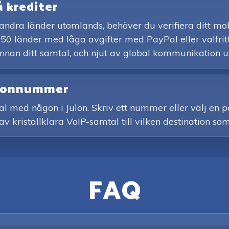
å krediter
ller andra länder utomlands, behöver du verifiera ditt
150 länder med låga avgifter med PayPal eller valfritt
innan ditt samtal, och njut av global kommunikation u
lefonnummer
al med någon i Julön. Skriv ett nummer eller välj en p
av kristallklara VoIP-samtal till vilken destination som
FAQ