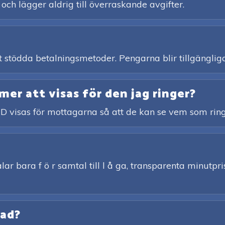
 och lägger aldrig till överraskande avgifter.
ett stödda betalningsmetoder. Pengarna blir tillgängliga
r att visas för den jag ringer?
ID visas för mottagarna så att de kan se vem som ring
ar bara f ö r samtal till l å ga, transparenta minutpris
rad?