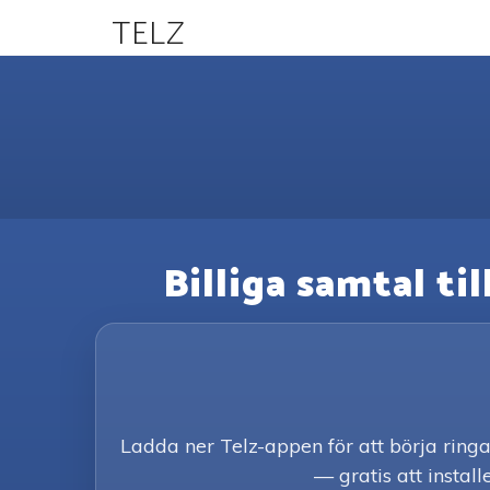
TELZ
Billiga samtal ti
Ladda ner Telz-appen för att börja ring
— gratis att install