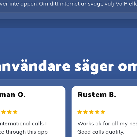
er inte appen. Om ditt internet är svagt, välj VoIP ell
användare säger om
man O.
Rustem B.
international calls I
Works ok for all my ne
e through this app
Good calls quality.