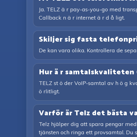
Ja. TELZ ä r pay-as-you-go med transp
Callback n ä r internet ä r d å ligt.
Skiljer sig fasta telefonpr
De kan vara olika. Kontrollera de sepa
Hur ä r samtalskvaliteten
TELZ st ö der VoIP-samtal av h ö g kvali
ö rlitligt.
Varför är Telz det bästa v
Telz hjälper dig att spara pengar med
tjänsten och ringa ett provsamtal. Du s