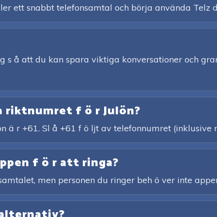
ler ett snabbt telefonsamtal och börja använda Telz d
ing s å att du kan spara viktiga konversationer och gra
a riktnumret f ö r Julön?
lön ä r +61. Sl å +61 f ö ljt av telefonnumret (inklusiv
pen f ö r att ringa?
n samtalet, men personen du ringer beh ö ver inte appe
alternativ?