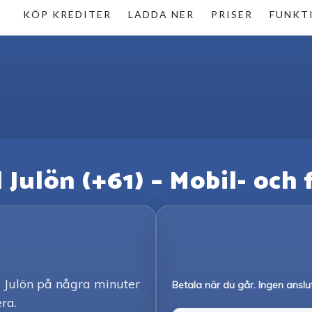
KÖP KREDITER
LADDA NER
PRISER
FUNKT
ll Julön (+61) – Mobil- och
a Julön på några minuter
Betala när du går. Ingen anslu
era.