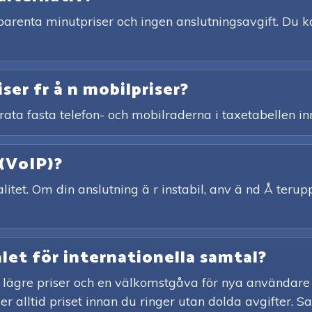
arenta minutpriser och ingen anslutningsavgift. Du ka
iser fr å n mobilpriser?
rata fasta telefon- och mobilraderna i taxetabellen in
 (VoIP)?
tet. Om din anslutning ä r instabil, anv ä nd Å teruppri
alet för internationella samtal?
 lägre priser och en välkomstgåva för nya användare 
er alltid priset innan du ringer utan dolda avgifter. S