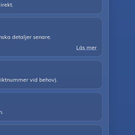
irekt.
nska detaljer senare.
Läs mer
e riktnummer vid behov).
n.