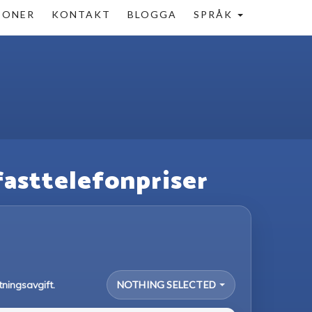
IONER
KONTAKT
BLOGGA
SPRÅK
 fasttelefonpriser
tningsavgift.
NOTHING SELECTED