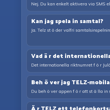
Nej. Du kan enkelt aktivera via SMS el
Kan jag spela in samtal?
Ja. Telz st ö der valfri samtalsinspeln
Vad ä r det internationell
Det internationella riktnumret f ö r Ju
Beh ö ver jag TELZ-mobilap
Du beh ö ver appen f ö r att st ä lla i
Ä r TELZ ett telefonkorts