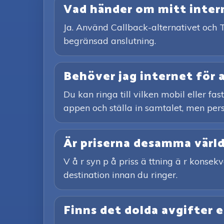
Vad händer om mitt interne
Ja. Använd Callback-alternativet och T
begränsad anslutning.
Behöver jag internet för 
Du kan ringa till vilken mobil eller fa
appen och ställa in samtalet, men pers
Är priserna desamma värl
V å r syn p å priss ä ttning ä r konsekv
destination innan du ringer.
Finns det dolda avgifter e