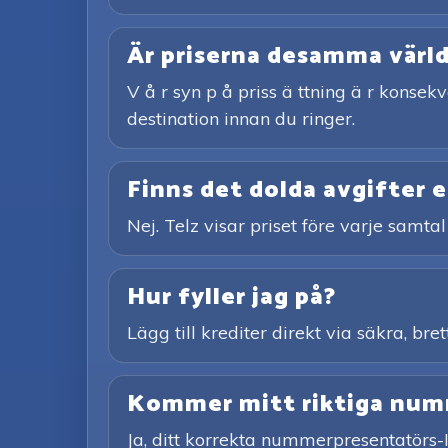
Är priserna desamma värl
V å r syn p å priss ä ttning ä r konsekv
destination innan du ringer.
Finns det dolda avgifter e
Nej. Telz visar priset före varje samtal
Hur fyller jag på?
Lägg till krediter direkt via säkra, br
Kommer mitt riktiga numme
Ja, ditt korrekta nummerpresentatörs-