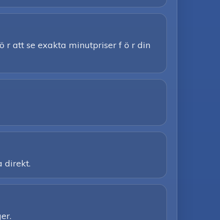
ö r att se exakta minutpriser f ö r din
 direkt.
er.