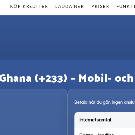
KÖP KREDITER
LADDA NER
PRISER
FUNKT
l Ghana (+233) – Mobil- oc
Betala när du går. Ingen anslu
Internetsamtal