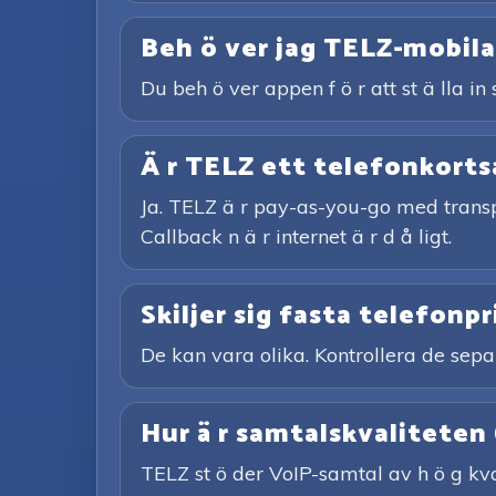
Beh ö ver jag TELZ-mobilap
Du beh ö ver appen f ö r att st ä lla i
Ä r TELZ ett telefonkorts
Ja. TELZ ä r pay-as-you-go med transp
Callback n ä r internet ä r d å ligt.
Skiljer sig fasta telefonpr
De kan vara olika. Kontrollera de sepa
Hur ä r samtalskvaliteten
TELZ st ö der VoIP-samtal av h ö g kvali