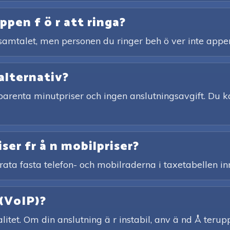
pen f ö r att ringa?
n samtalet, men personen du ringer beh ö ver inte appe
alternativ?
arenta minutpriser och ingen anslutningsavgift. Du ka
iser fr å n mobilpriser?
rata fasta telefon- och mobilraderna i taxetabellen in
 (VoIP)?
tet. Om din anslutning ä r instabil, anv ä nd Å teruppri