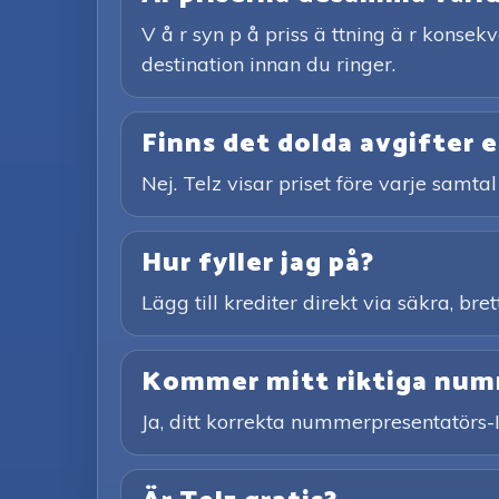
V å r syn p å priss ä ttning ä r konsekv
destination innan du ringer.
Finns det dolda avgifter e
Nej. Telz visar priset före varje samtal
Hur fyller jag på?
Lägg till krediter direkt via säkra, br
Kommer mitt riktiga numme
Ja, ditt korrekta nummerpresentatörs-