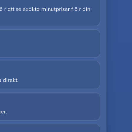
ö r att se exakta minutpriser f ö r din
 direkt.
er.