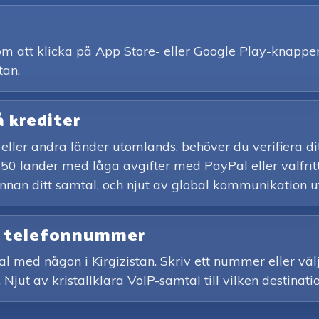
 att klicka på App Store- eller Google Play-knappen. 
tan.
å krediter
stan eller andra länder utomlands, behöver du verifier
150 länder med låga avgifter med PayPal eller valfritt
innan ditt samtal, och njut av global kommunikation u
an telefonnummer
al med någon i Kirgizistan. Skriv ett nummer eller välj
 Njut av kristallklara VoIP-samtal till vilken destinati