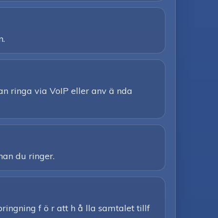
n.
n ringa via VoIP eller anv ä nda
nan du ringer.
ngning f ö r att h å lla samtalet tillf