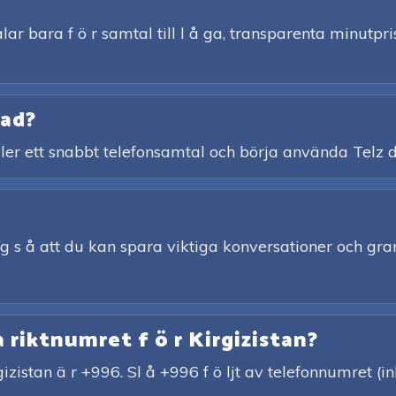
ar bara f ö r samtal till l å ga, transparenta minutpris
rad?
ler ett snabbt telefonsamtal och börja använda Telz d
ing s å att du kan spara viktiga konversationer och gra
a riktnumret f ö r Kirgizistan?
rgizistan ä r +996. Sl å +996 f ö ljt av telefonnumret (