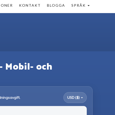
IONER
KONTAKT
BLOGGA
SPRÅK
 – Mobil- och
tningsavgift.
USD ($)