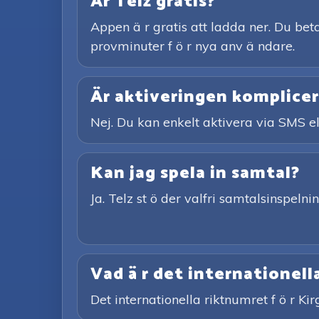
Är Telz gratis?
Appen ä r gratis att ladda ner. Du betal
provminuter f ö r nya anv ä ndare.
Är aktiveringen komplice
Nej. Du kan enkelt aktivera via SMS el
Kan jag spela in samtal?
Ja. Telz st ö der valfri samtalsinspeln
Vad ä r det internationell
Det internationella riktnumret f ö r Ki