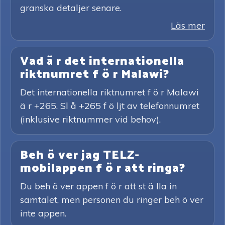
granska detaljer senare.
Läs mer
Vad ä r det internationella
riktnumret f ö r Malawi?
Det internationella riktnumret f ö r Malawi
ä r +265. Sl å +265 f ö ljt av telefonnumret
(inklusive riktnummer vid behov).
Beh ö ver jag TELZ-
mobilappen f ö r att ringa?
Du beh ö ver appen f ö r att st ä lla in
samtalet, men personen du ringer beh ö ver
inte appen.