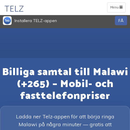
TELZ
Toggle
Menu
navigation
Installera TELZ-appen
FÅ
Billiga samtal till Malawi
(+265) – Mobil- och
fasttelefonpriser
Ladda ner Telz-appen för att börja ringa
Malawi på några minuter — gratis att