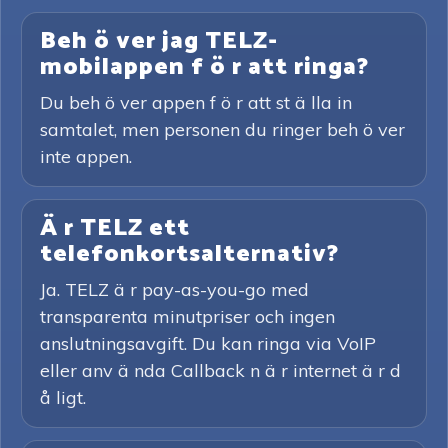
Beh ö ver jag TELZ-
mobilappen f ö r att ringa?
Du beh ö ver appen f ö r att st ä lla in
samtalet, men personen du ringer beh ö ver
inte appen.
Ä r TELZ ett
telefonkortsalternativ?
Ja. TELZ ä r pay-as-you-go med
transparenta minutpriser och ingen
anslutningsavgift. Du kan ringa via VoIP
eller anv ä nda Callback n ä r internet ä r d
å ligt.