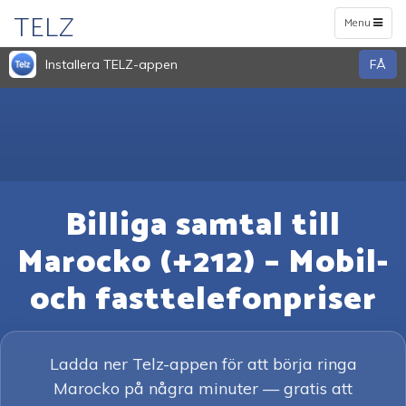
TELZ
Toggle
Menu
navigation
Installera TELZ-appen
FÅ
Billiga samtal till
Marocko (+212) – Mobil-
och fasttelefonpriser
Ladda ner Telz-appen för att börja ringa
Marocko på några minuter — gratis att