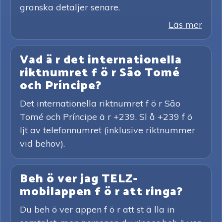
granska detaljer senare.
Läs mer
Vad ä r det internationella
riktnumret f ö r São Tomé
och Príncipe?
Det internationella riktnumret f ö r São
Tomé och Príncipe ä r +239. Sl å +239 f ö
ljt av telefonnumret (inklusive riktnummer
vid behov).
Beh ö ver jag TELZ-
mobilappen f ö r att ringa?
Du beh ö ver appen f ö r att st ä lla in