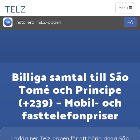
TELZ
Toggle
Menu
navigation
Installera TELZ-appen
FÅ
Billiga samtal till São
Tomé och Príncipe
(+239) – Mobil- och
fasttelefonpriser
Ladda ner Telz-appen för att börja ringa São