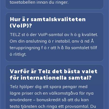
taxetabellen innan du ringer.
Hur ä r samtalskvaliteten
(VoIP)?
TELZ st ö der VoIP-samtal av h ö g kvalitet.
Om din anslutning ä r instabil, anv ä nd Å
teruppringning f ö r att h å lla samtalet tillf
ö rlitligt.
Varför är Telz det bästa valet
för internationella samtal?
Telz hjälper dig att spara pengar med
lägre priser och en välkomstgåva för nya
användare – bonuskredit så att du kan
testa tjänsten och ringa ett provsamtal. Du