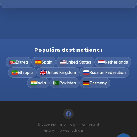
Populära destinationer
Eritrea
Spain
United States
Netherlands
Ethiopia
United Kingdom
Russian Federation
India
Pakistan
Germany
© 2026 Nettia. All Rights Reserved.
Privacy
Terms
About TELZ