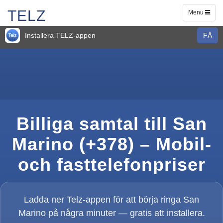
TELZ
Toggle
Menu
navigation
Installera TELZ-appen
FÅ
Billiga samtal till San
Marino (+378) – Mobil-
och fasttelefonpriser
Ladda ner Telz-appen för att börja ringa San
Marino på några minuter — gratis att installera.