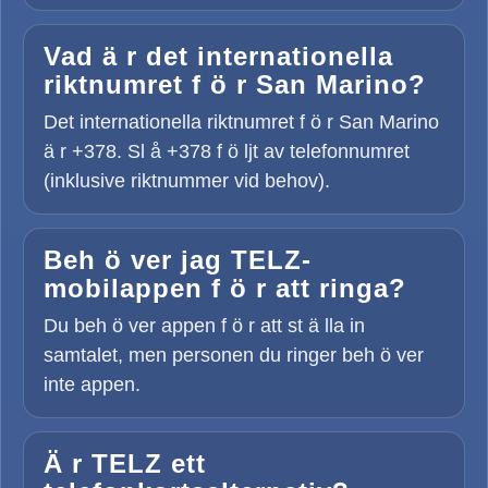
Vad ä r det internationella
riktnumret f ö r San Marino?
Det internationella riktnumret f ö r San Marino
ä r +378. Sl å +378 f ö ljt av telefonnumret
(inklusive riktnummer vid behov).
Beh ö ver jag TELZ-
mobilappen f ö r att ringa?
Du beh ö ver appen f ö r att st ä lla in
samtalet, men personen du ringer beh ö ver
inte appen.
Ä r TELZ ett