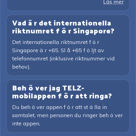
Läs mer
Vad ä r det internationella
riktnumret f ö r Singapore?
Det internationella riktnumret f ö r
Singapore ä r +65. Sl å +65 f ö ljt av
telefonnumret (inklusive riktnummer vid
behov).
Beh ö ver jag TELZ-
mobilappen f ö r att ringa?
Du beh ö ver appen f ö r att st ä lla in
samtalet, men personen du ringer beh ö ver
inte appen.