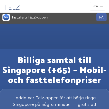
TELZ
Toggle
Menu
navigation
Installera TELZ-appen
FÅ
Billiga samtal till
Singapore (+65) – Mobil-
och fasttelefonpriser
Ladda ner Telz-appen för att börja ringa
Singapore på några minuter — gratis att