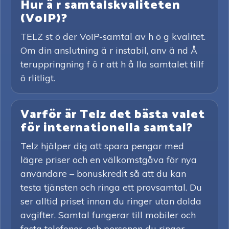
Hur ä r samtalskvaliteten
(VoIP)?
TELZ st ö der VoIP-samtal av h ö g kvalitet.
Om din anslutning ä r instabil, anv ä nd Å
teruppringning f ö r att h å lla samtalet tillf
ö rlitligt.
Varför är Telz det bästa valet
för internationella samtal?
Telz hjälper dig att spara pengar med
lägre priser och en välkomstgåva för nya
användare – bonuskredit så att du kan
testa tjänsten och ringa ett provsamtal. Du
ser alltid priset innan du ringer utan dolda
avgifter. Samtal fungerar till mobiler och
fasta telefoner, och personen du ringer