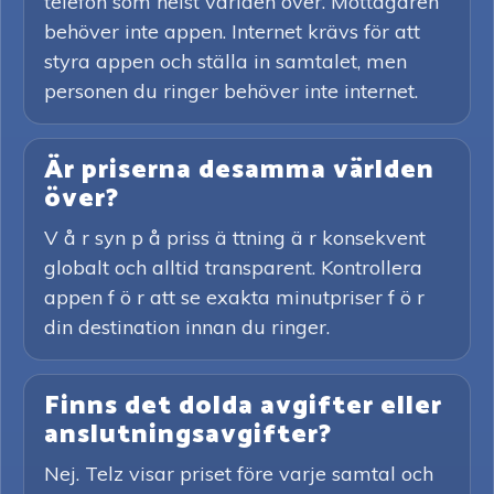
telefon som helst världen över. Mottagaren
behöver inte appen. Internet krävs för att
styra appen och ställa in samtalet, men
personen du ringer behöver inte internet.
Är priserna desamma världen
över?
V å r syn p å priss ä ttning ä r konsekvent
globalt och alltid transparent. Kontrollera
appen f ö r att se exakta minutpriser f ö r
din destination innan du ringer.
Finns det dolda avgifter eller
anslutningsavgifter?
Nej. Telz visar priset före varje samtal och