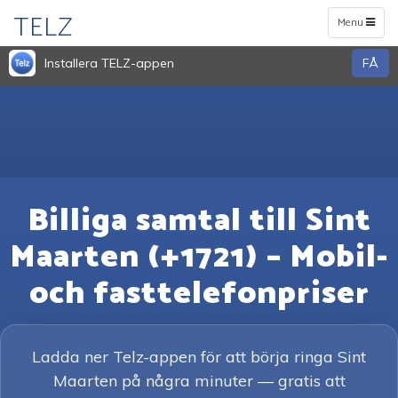
TELZ
Toggle
Menu
navigation
Installera TELZ-appen
FÅ
Billiga samtal till Sint
Maarten (+1721) – Mobil-
och fasttelefonpriser
Ladda ner Telz-appen för att börja ringa Sint
Maarten på några minuter — gratis att