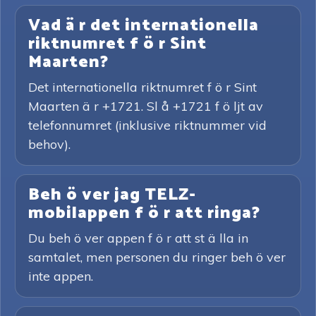
Vad ä r det internationella
riktnumret f ö r Sint
Maarten?
Det internationella riktnumret f ö r Sint
Maarten ä r +1721. Sl å +1721 f ö ljt av
telefonnumret (inklusive riktnummer vid
behov).
Beh ö ver jag TELZ-
mobilappen f ö r att ringa?
Du beh ö ver appen f ö r att st ä lla in
samtalet, men personen du ringer beh ö ver
inte appen.