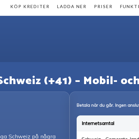
KÖP KREDITER
LADDA NER
PRISER
FUNKT
l Schweiz (+41) – Mobil- oc
Betala när du går. Ingen anslu
Internetsamtal
inga Schweiz på några