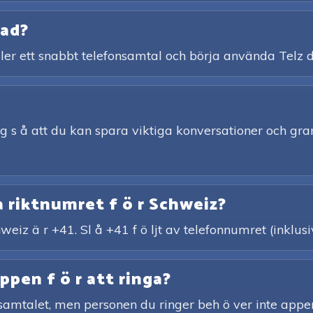
rad?
ler ett snabbt telefonsamtal och börja använda Telz d
ing s å att du kan spara viktiga konversationer och gra
a riktnumret f ö r Schweiz?
hweiz ä r +41. Sl å +41 f ö ljt av telefonnumret (inklu
pen f ö r att ringa?
n samtalet, men personen du ringer beh ö ver inte appe