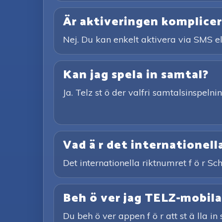
Är aktiveringen komplice
Nej. Du kan enkelt aktivera via SMS el
Kan jag spela in samtal?
Ja. Telz st ö der valfri samtalsinspeln
Vad ä r det internationell
Det internationella riktnumret f ö r Sc
Beh ö ver jag TELZ-mobilap
Du beh ö ver appen f ö r att st ä lla i