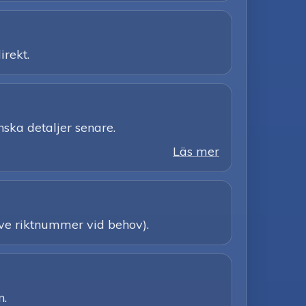
irekt.
nska detaljer senare.
Läs mer
sive riktnummer vid behov).
n.