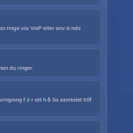
n ringa via VoIP eller anv ä nda
nan du ringer.
ngning f ö r att h å lla samtalet tillf