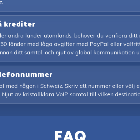
z.
å krediter
 eller andra länder utomlands, behöver du verifiera d
150 länder med låga avgifter med PayPal eller valfritt
innan ditt samtal, och njut av global kommunikation u
telefonnummer
al med någon i Schweiz. Skriv ett nummer eller välj e
 Njut av kristallklara VoIP-samtal till vilken destinati
FAQ