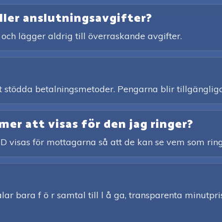
ller anslutningsavgifter?
 och lägger aldrig till överraskande avgifter.
ett stödda betalningsmetoder. Pengarna blir tillgängliga
r att visas för den jag ringer?
ID visas för mottagarna så att de kan se vem som ring
ar bara f ö r samtal till l å ga, transparenta minutpris