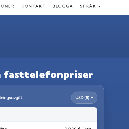
IONER
KONTAKT
BLOGGA
SPRÅK
h fasttelefonpriser
tningsavgift.
USD ($)