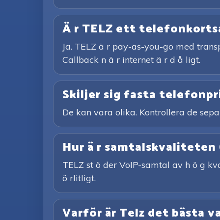
Ä r TELZ ett telefonkorts
Ja. TELZ ä r pay-as-you-go med transp
Callback n ä r internet ä r d å ligt.
Skiljer sig fasta telefonpr
De kan vara olika. Kontrollera de sepa
Hur ä r samtalskvaliteten
TELZ st ö der VoIP-samtal av h ö g kvali
ö rlitligt.
Varför är Telz det bästa v