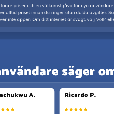
 lägre priser och en välkomstgåva för nya användare 
er alltid priset innan du ringer utan dolda avgifter. S
er inte appen. Om ditt internet är svagt, välj VoIP ell
användare säger om
echukwu A.
Ricardo P.