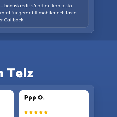
– bonuskredit så att du kan testa
amtal fungerar till mobiler och fasta
er Callback.
 Telz
Ppp O.