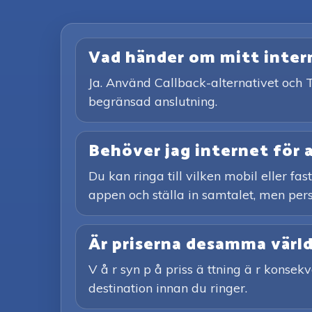
Vad händer om mitt interne
Ja. Använd Callback-alternativet och T
begränsad anslutning.
Behöver jag internet för 
Du kan ringa till vilken mobil eller fa
appen och ställa in samtalet, men pers
Är priserna desamma värl
V å r syn p å priss ä ttning ä r konsekv
destination innan du ringer.