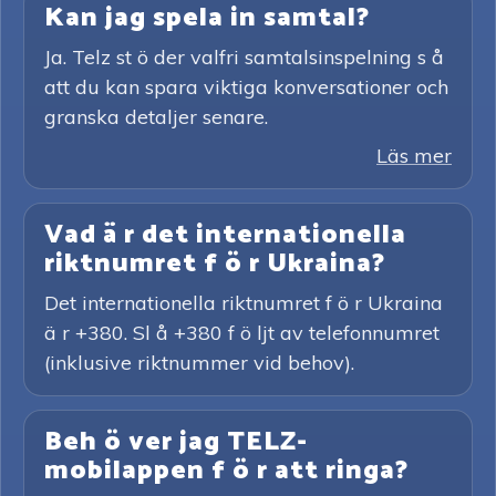
Kan jag spela in samtal?
Ja. Telz st ö der valfri samtalsinspelning s å
att du kan spara viktiga konversationer och
granska detaljer senare.
Läs mer
Vad ä r det internationella
riktnumret f ö r Ukraina?
Det internationella riktnumret f ö r Ukraina
ä r +380. Sl å +380 f ö ljt av telefonnumret
(inklusive riktnummer vid behov).
Beh ö ver jag TELZ-
mobilappen f ö r att ringa?