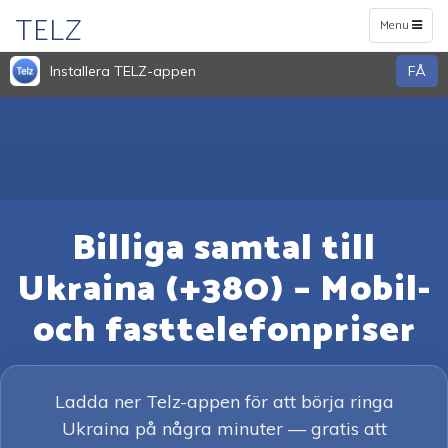
TELZ
Toggle
Menu
navigation
Installera TELZ-appen
FÅ
Billiga samtal till
Ukraina (+380) – Mobil-
och fasttelefonpriser
Ladda ner Telz-appen för att börja ringa
Ukraina på några minuter — gratis att