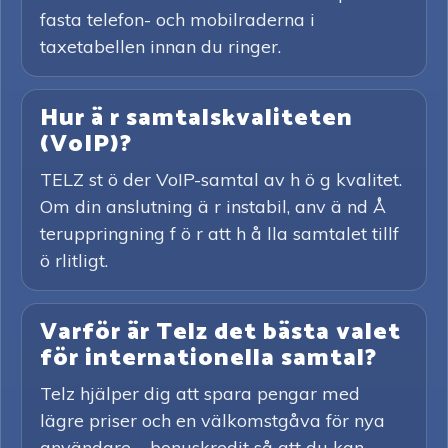
fasta telefon- och mobilraderna i
taxetabellen innan du ringer.
Hur ä r samtalskvaliteten
(VoIP)?
TELZ st ö der VoIP-samtal av h ö g kvalitet.
Om din anslutning ä r instabil, anv ä nd Å
teruppringning f ö r att h å lla samtalet tillf
ö rlitligt.
Varför är Telz det bästa valet
för internationella samtal?
Telz hjälper dig att spara pengar med
lägre priser och en välkomstgåva för nya
användare – bonuskredit så att du kan