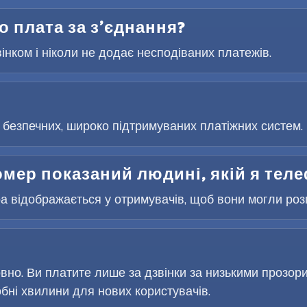
бо плата за з’єднання?
вінком і ніколи не додає несподіваних платежів.
безпечних, широко підтримуваних платіжних систем. 
омер показаний людині, якій я те
 відображається у отримувачів, щоб вони могли розпі
но. Ви платите лише за дзвінки за низькими прозор
ні хвилини для нових користувачів.