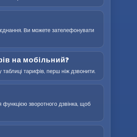
з’єднання. Ви можете зателефонувати
фів на мобільний?
 таблиці тарифів, перш ніж дзвонити.
я функцією зворотного дзвінка, щоб