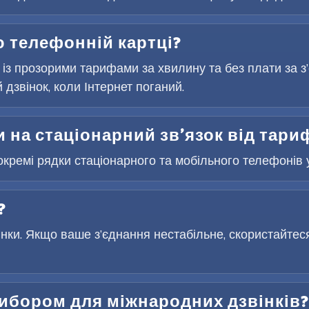
 телефонній картці?
 із прозорими тарифами за хвилину та без плати за 
дзвінок, коли Інтернет поганий.
 на стаціонарний зв’язок від тари
окремі рядки стаціонарного та мобільного телефонів у
?
інки. Якщо ваше з’єднання нестабільне, скористайтес
вибором для міжнародних дзвінків?