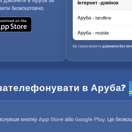
и дзвонити в Аруба за
Інтернет -дзвінок
вити безкоштовно.
Аруба - landline
Аруба - mobile
Ви також можете
дзвонити без інт
зателефонувати в Аруба?
снувши кнопку App Store або Google Play. Це безкошт