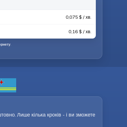
0,075 $ / хв.
0,16 $ / хв.
ернету
.
овно. Лише кілька кроків - і ви зможете