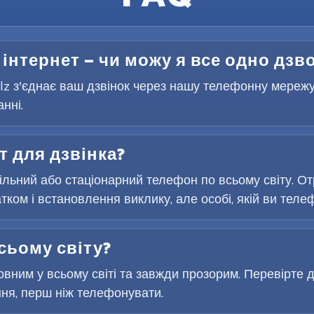
 інтернет — чи можу я все одно дзв
Telz з'єднає ваш дзвінок через нашу телефонну мереж
нні.
т для дзвінка?
льний або стаціонарний телефон по всьому світу. От
ком і встановлення виклику, але особі, якій ви телеф
сьому світу?
вним у всьому світі та завжди прозорим. Перевірте д
ня, перш ніж телефонувати.