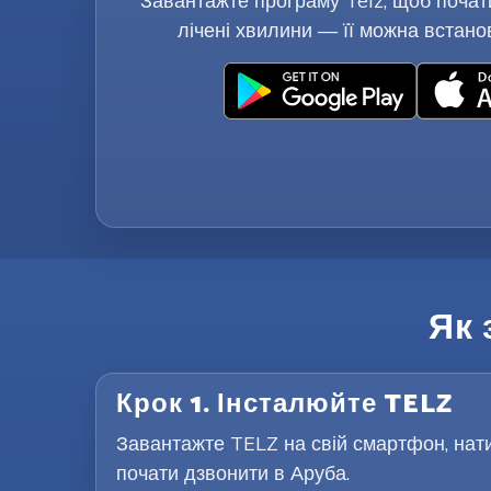
Завантажте програму Telz, щоб почат
лічені хвилини — її можна встано
Як 
Крок 1. Інсталюйте TELZ
Завантажте TELZ на свій смартфон, нати
почати дзвонити в Аруба.