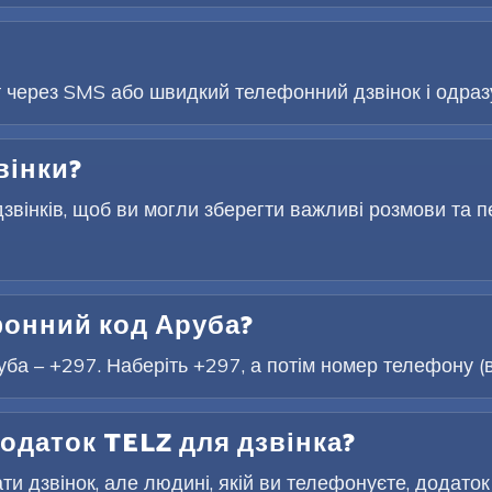
т через SMS або швидкий телефонний дзвінок і одразу
вінки?
звінків, щоб ви могли зберегти важливі розмови та п
онний код Аруба?
а – +297. Наберіть +297, а потім номер телефону (в
одаток TELZ для дзвінка?
и дзвінок, але людині, якій ви телефонуєте, додаток 