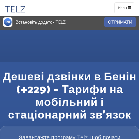
TELZ
Toggle
Menu
navigation
Встановіть додаток TELZ
ОТРИМАТИ
Дешеві дзвінки в Бенін
(+229) – Тарифи на
мобільний і
стаціонарний зв’язок
Завантажте програму Telz, щоб почати