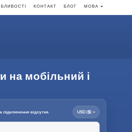
БЛИВОСТІ
КОНТАКТ
БЛОГ
МОВА
и на мобільний і
а підключення відсутня.
USD ($)