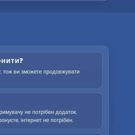
онити?
у, тож ви зможете продовжувати
римувачу не потрібен додаток.
онуєте, інтернет не потрібен.