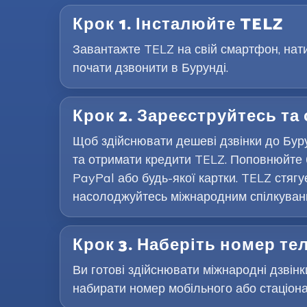
Крок 1. Інсталюйте TELZ
Завантажте TELZ на свій смартфон, нати
почати дзвонити в Бурунді.
Крок 2. Зареєструйтесь та
Щоб здійснювати дешеві дзвінки до Буру
та отримати кредити TELZ. Поповнюйте 
PayPal або будь-якої картки. TELZ стягу
насолоджуйтесь міжнародним спілкування
Крок 3. Наберіть номер т
Ви готові здійснювати міжнародні дзвінки
набирати номер мобільного або стаціона