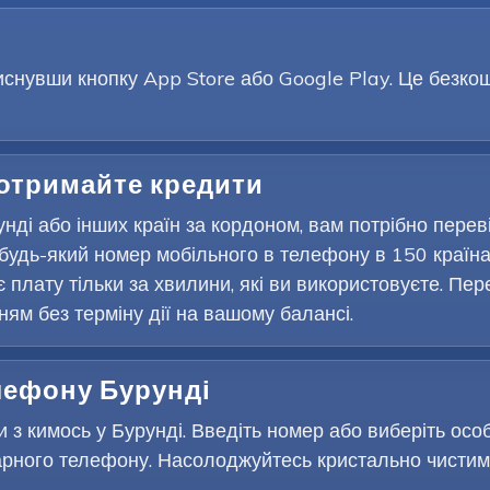
снувши кнопку App Store або Google Play. Це безкошт
 отримайте кредити
нді або інших країн за кордоном, вам потрібно пере
будь-який номер мобільного в телефону в 150 країна
є плату тільки за хвилини, які ви використовуєте. Пер
м без терміну дії на вашому балансі.
елефону Бурунді
 з кимось у Бурунді. Введіть номер або виберіть особ
рного телефону. Насолоджуйтесь кристально чистими 