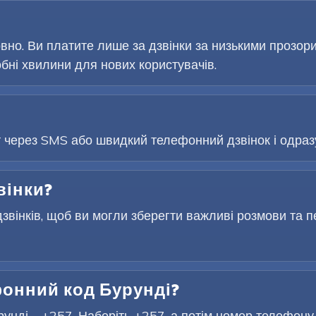
но. Ви платите лише за дзвінки за низькими прозор
ні хвилини для нових користувачів.
т через SMS або швидкий телефонний дзвінок і одразу
вінки?
звінків, щоб ви могли зберегти важливі розмови та п
онний код Бурунді?
нді – +257. Наберіть +257, а потім номер телефону (