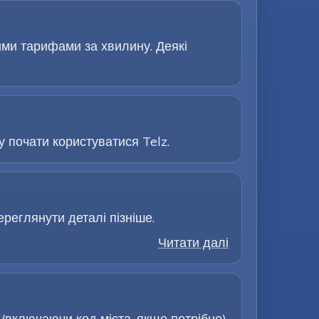
ими тарифами за хвилину. Деякі
 почати користуватися Telz.
ереглянути деталі пізніше.
Читати далі
включаючи код міста, якщо потрібно).