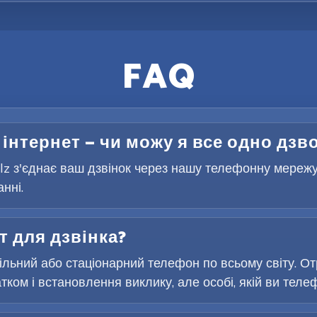
FAQ
 інтернет — чи можу я все одно дзв
Telz з'єднає ваш дзвінок через нашу телефонну мереж
нні.
т для дзвінка?
льний або стаціонарний телефон по всьому світу. От
ком і встановлення виклику, але особі, якій ви телеф