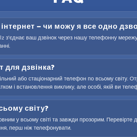
 інтернет — чи можу я все одно дзв
Telz з'єднає ваш дзвінок через нашу телефонну мереж
нні.
т для дзвінка?
льний або стаціонарний телефон по всьому світу. От
ком і встановлення виклику, але особі, якій ви телеф
сьому світу?
вним у всьому світі та завжди прозорим. Перевірте д
ня, перш ніж телефонувати.