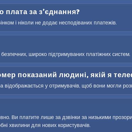
бо плата за з’єднання?
вінком і ніколи не додає несподіваних платежів.
безпечних, широко підтримуваних платіжних систем. 
омер показаний людині, якій я те
 відображається у отримувачів, щоб вони могли розпі
но. Ви платите лише за дзвінки за низькими прозор
ні хвилини для нових користувачів.