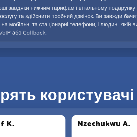
оші завдяки нижчим тарифам і вітальному подарунку
ослугу та здійснити пробний дзвінок. Ви завжди бачи
на мобільні та стаціонарні телефони, і людині, якій 
VoIP або Callback.
рять користувачі 
if K.
Nzechukwu A.