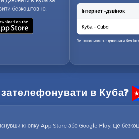
и дзвонити в Куба за
вити безкоштовно.
Інтернет -дзвінок
Куба - Cuba
Ви також можете
дзвонити без інт
 зателефонувати в Куба?
снувши кнопку App Store або Google Play. Це безкошт