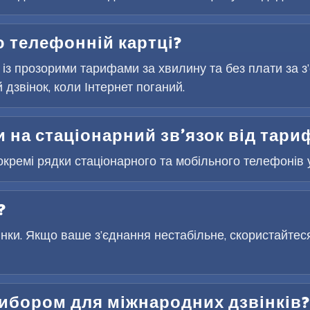
 телефонній картці?
 із прозорими тарифами за хвилину та без плати за 
дзвінок, коли Інтернет поганий.
 на стаціонарний зв’язок від тари
окремі рядки стаціонарного та мобільного телефонів у
?
інки. Якщо ваше з’єднання нестабільне, скористайтес
вибором для міжнародних дзвінків?