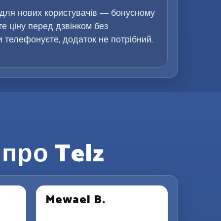
 для нових користувачів — бонусному
те ціну перед дзвінком без
ви телефонуєте, додаток не потрібний.
про Telz
Mewael B.