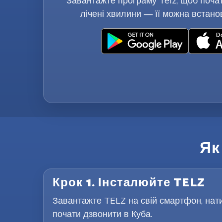
Завантажте програму Telz, щоб почат
лічені хвилини — її можна встано
Як
Крок 1. Інсталюйте TELZ
Завантажте TELZ на свій смартфон, нати
почати дзвонити в Куба.