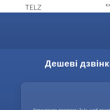
TELZ
К
Дешеві дзвінк