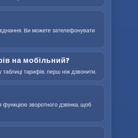
з’єднання. Ви можете зателефонувати
фів на мобільний?
 таблиці тарифів, перш ніж дзвонити.
я функцією зворотного дзвінка, щоб