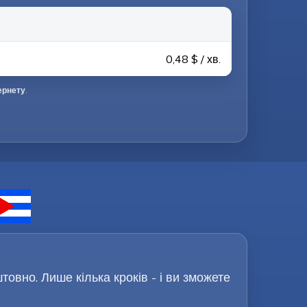
0,48 $ / хв.
ернету
.
овно. Лише кілька кроків - і ви зможете