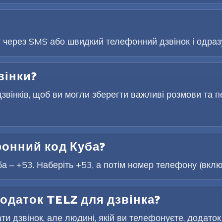
т через SMS або швидкий телефонний дзвінок і одразу
вінки?
звінків, щоб ви могли зберегти важливі розмови та п
онний код Куба?
– +53. Наберіть +53, а потім номер телефону (включ
одаток TELZ для дзвінка?
и дзвінок, але людині, якій ви телефонуєте, додаток 