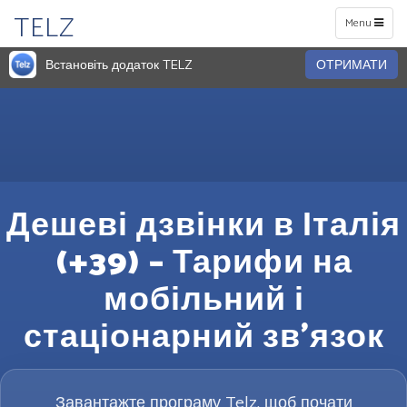
TELZ
Toggle
Menu
navigation
Встановіть додаток TELZ
ОТРИМАТИ
Дешеві дзвінки в Італія
(+39) – Тарифи на
мобільний і
стаціонарний зв’язок
Завантажте програму Telz, щоб почати