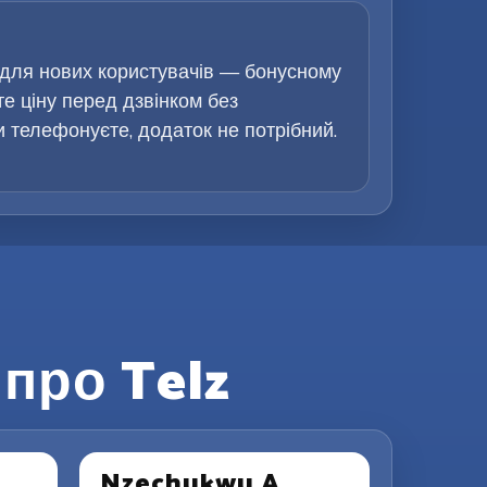
 для нових користувачів — бонусному
те ціну перед дзвінком без
ви телефонуєте, додаток не потрібний.
про Telz
Nzechukwu A.