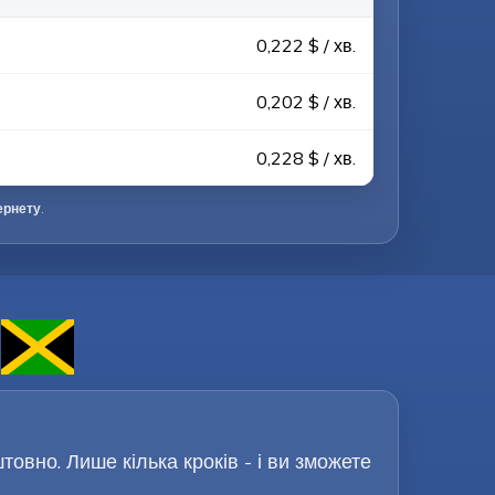
0,222 $ / хв.
0,202 $ / хв.
0,228 $ / хв.
ернету
.
овно. Лише кілька кроків - і ви зможете