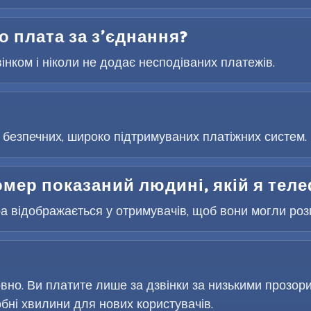
бо плата за з’єднання?
вінком і ніколи не додає несподіваних платежів.
безпечних, широко підтримуваних платіжних систем. 
омер показаний людині, якій я те
 відображається у отримувачів, щоб вони могли розпі
но. Ви платите лише за дзвінки за низькими прозор
ні хвилини для нових користувачів.