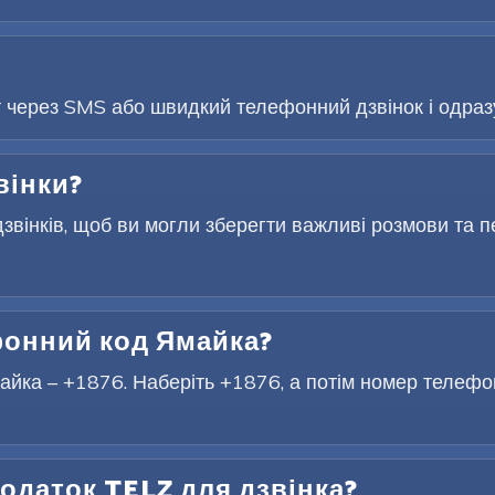
т через SMS або швидкий телефонний дзвінок і одразу
вінки?
звінків, щоб ви могли зберегти важливі розмови та п
онний код Ямайка?
ка – +1876. Наберіть +1876, а потім номер телефон
одаток TELZ для дзвінка?