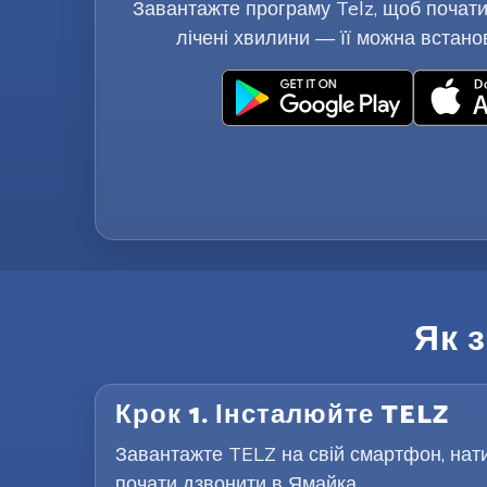
Завантажте програму Telz, щоб почати
лічені хвилини — її можна встано
Як 
Крок 1. Інсталюйте TELZ
Завантажте TELZ на свій смартфон, нати
почати дзвонити в Ямайка.