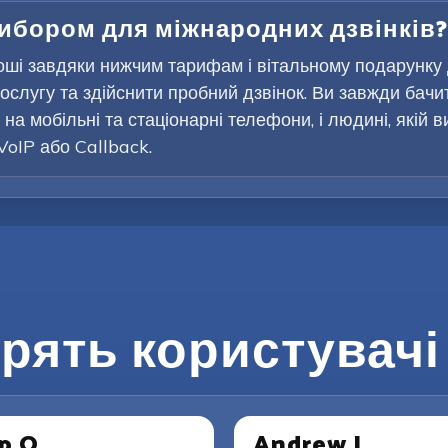
вибором для міжнародних дзвінків?
оші завдяки нижчим тарифам і вітальному подарунку
ослугу та здійснити пробний дзвінок. Ви завжди бачи
на мобільні та стаціонарні телефони, і людині, якій 
VoIP або Callback.
рять користувачі 
p O.
Andrew J.