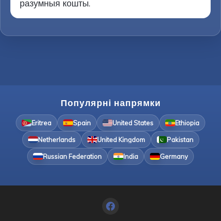
разумныя кошты.
Популярні напрямки
Eritrea
Spain
United States
Ethiopia
Netherlands
United Kingdom
Pakistan
Russian Federation
India
Germany