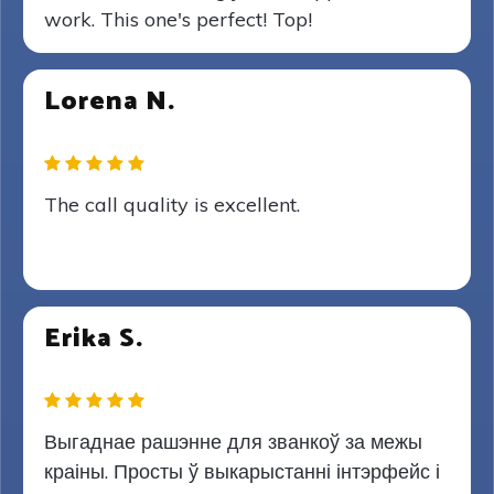
work. This one's perfect! Top!
Lorena N.
The call quality is excellent.
Erika S.
Выгаднае рашэнне для званкоў за межы
краіны. Просты ў выкарыстанні інтэрфейс і