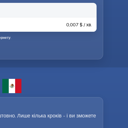
0,007 $ / хв.
ернету
.
овно. Лише кілька кроків - і ви зможете