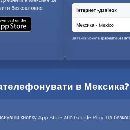
 дзвонити в Мексика за
вити безкоштовно.
Інтернет -дзвінок
Мексика - Mexico
Ви також можете
дзвонити без інт
ателефонувати в Мексика?
снувши кнопку App Store або Google Play. Це безкошт