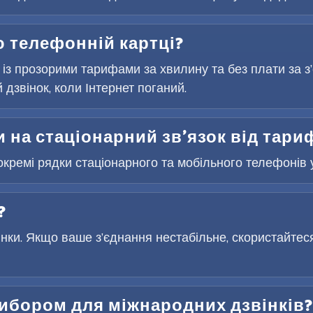
 телефонній картці?
 із прозорими тарифами за хвилину та без плати за 
дзвінок, коли Інтернет поганий.
 на стаціонарний зв’язок від тари
окремі рядки стаціонарного та мобільного телефонів у
?
інки. Якщо ваше з’єднання нестабільне, скористайтес
вибором для міжнародних дзвінків?