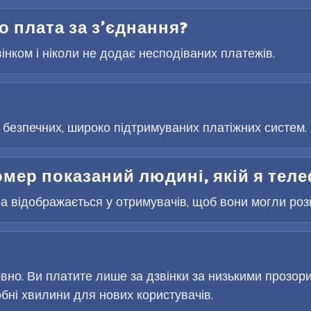
бо плата за з’єднання?
вінком і ніколи не додає несподіваних платежів.
безпечних, широко підтримуваних платіжних систем. 
омер показаний людині, якій я те
 відображається у отримувачів, щоб вони могли розпі
но. Ви платите лише за дзвінки за низькими прозор
ні хвилини для нових користувачів.