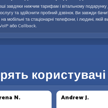
оші завдяки нижчим тарифам і вітальному подарунку
ослугу та здійснити пробний дзвінок. Ви завжди бачи
на мобільні та стаціонарні телефони, і людині, якій 
VoIP або Callback.
рять користувачі 
rena N.
Andrew J.