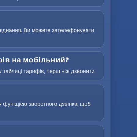
з’єднання. Ви можете зателефонувати
фів на мобільний?
 таблиці тарифів, перш ніж дзвонити.
я функцією зворотного дзвінка, щоб