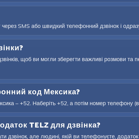
т через SMS або швидкий телефонний дзвінок і одразу
вінки?
звінків, щоб ви могли зберегти важливі розмови та п
онний код Мексика?
ика – +52. Наберіть +52, а потім номер телефону (вк
одаток TELZ для дзвінка?
и дзвінок, але людині, якій ви телефонуєте, додаток 