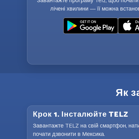
Завантажте програму Telz, щоб почати
лічені хвилини — її можна встано
Як з
Крок 1. Інсталюйте TELZ
Завантажте TELZ на свій смартфон, нати
почати дзвонити в Мексика.