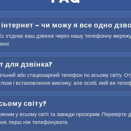
 інтернет — чи можу я все одно дзв
Telz з'єднає ваш дзвінок через нашу телефонну мереж
нні.
т для дзвінка?
льний або стаціонарний телефон по всьому світу. От
ком і встановлення виклику, але особі, якій ви телеф
сьому світу?
вним у всьому світі та завжди прозорим. Перевірте д
ня, перш ніж телефонувати.