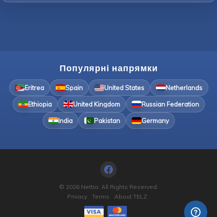
Популярні напрямки
Eritrea
Spain
United States
Netherlands
Ethiopia
United Kingdom
Russian Federation
India
Pakistan
Germany
© 2026 Nettia. All Rights Reserved.
Privacy
Terms
About TELZ