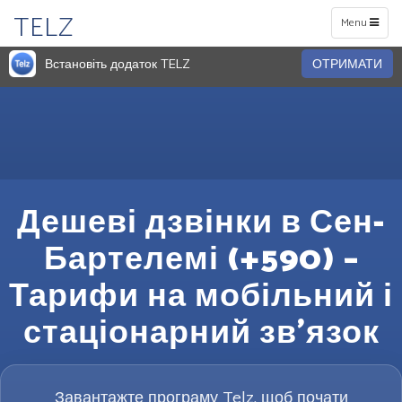
TELZ
Toggle
Menu
navigation
Встановіть додаток TELZ
ОТРИМАТИ
Дешеві дзвінки в Сен-
Бартелемі (+590) –
Тарифи на мобільний і
стаціонарний зв’язок
Завантажте програму Telz, щоб почати