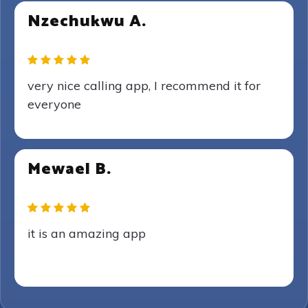
Nzechukwu A.
very nice calling app, I recommend it for
everyone
Mewael B.
it is an amazing app