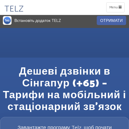
TELZ
Toggle
Menu
navigation
Встановіть додаток TELZ
ОТРИМАТИ
Дешеві дзвінки в
Сінгапур (+65) –
Тарифи на мобільний і
стаціонарний зв’язок
Завантажте програму Telz, щоб почати