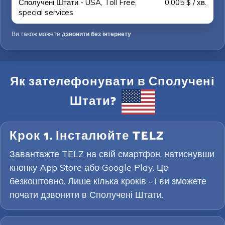
Сполучені Штати - USA, Toll Free,
0,005 $ / хв.
special services
Ви також можете
дзвонити без інтернету
.
Як зателефонувати в Сполучені
Штати?
Крок 1. Інсталюйте TELZ
Завантажте TELZ на свій смартфон, натиснувши
кнопку App Store або Google Play. Це
безкоштовно. Лише кілька кроків - і ви зможете
почати дзвонити в Сполучені Штати.