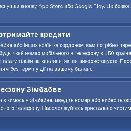
снувши кнопку App Store або Google Play. Це безкошт
 отримайте кредити
абве або інших країн за кордоном, вам потрібно пер
будь-який номер мобільного в телефону в 150 країна
є плату тільки за хвилини, які ви використовуєте. Пер
м без терміну дії на вашому балансі.
елефону Зімбабве
 з кимось у Зімбабве. Введіть номер або виберіть осо
рного телефону. Насолоджуйтесь кристально чистими 