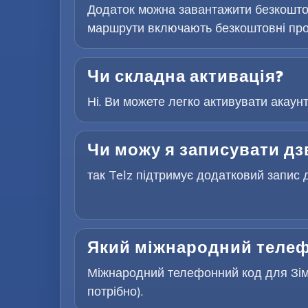
Додаток можна завантажити безкоштов
маршрути включають безкоштовні проб
Чи складна активація?
Ні. Ви можете легко активувати акаун
Чи можу я записувати дз
так Telz підтримує додатковий запис д
Який міжнародний телеф
Міжнародний телефонний код для Зімб
потрібно).