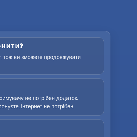
онити?
у, тож ви зможете продовжувати
римувачу не потрібен додаток.
онуєте, інтернет не потрібен.