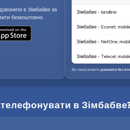
дзвонити в Зімбабве за
Зімбабве - landline
вити безкоштовно.
Зімбабве - Econet, mobil
Зімбабве - NetOne, mobi
Зімбабве - Telecel, mobil
Ви також можете
дзвонити без інт
ателефонувати в Зімбабве