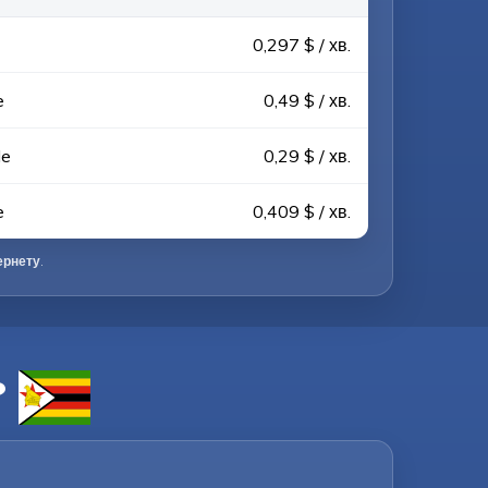
0,297 $ / хв.
e
0,49 $ / хв.
le
0,29 $ / хв.
e
0,409 $ / хв.
ернету
.
?