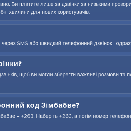
но. Ви платите лише за дзвінки за низькими прозор
ні хвилини для нових користувачів.
т через SMS або швидкий телефонний дзвінок і одразу
вінки?
звінків, щоб ви могли зберегти важливі розмови та п
онний код Зімбабве?
абве – +263. Наберіть +263, а потім номер телефон