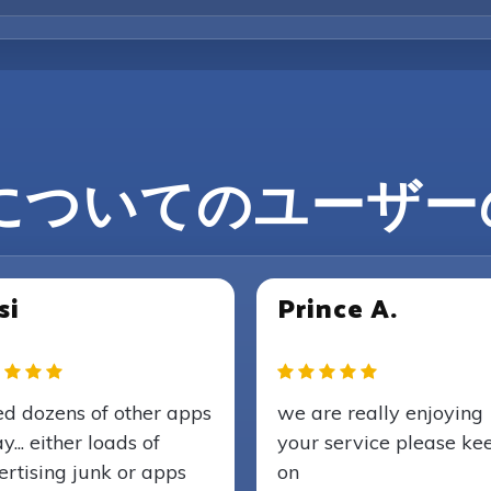
z についてのユーザ
si
Prince A.
ied dozens of other apps
we are really enjoying
y... either loads of
your service please ke
rtising junk or apps
on