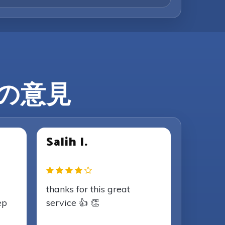
ーの意見
Salih I.
thanks for this great
ep
service 👍 👏