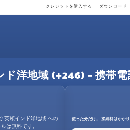
クレジットを購入する
ダウンロード
ド洋地域 (+246) – 携
で 英領インド洋地域 への
使った分だけ。 接続料はかか
ールは無料です。