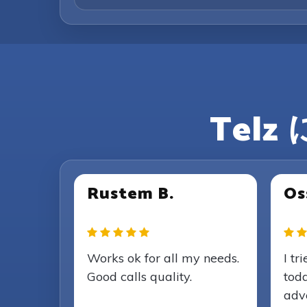
Tel
Rustem B.
Os
Works ok for all my needs.
I tr
Good calls quality.
toda
adve