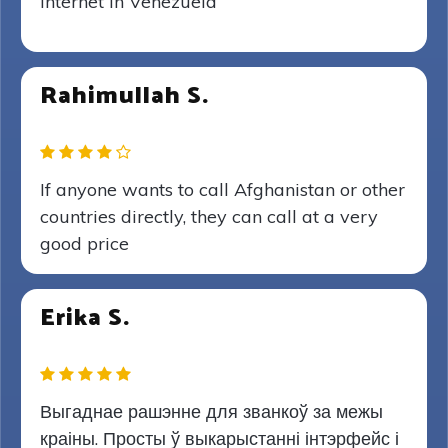
internet in Venezuela
Rahimullah S.
If anyone wants to call Afghanistan or other
countries directly, they can call at a very
good price
Erika S.
Выгаднае рашэнне для званкоў за межы
краіны. Просты ў выкарыстанні інтэрфейс і