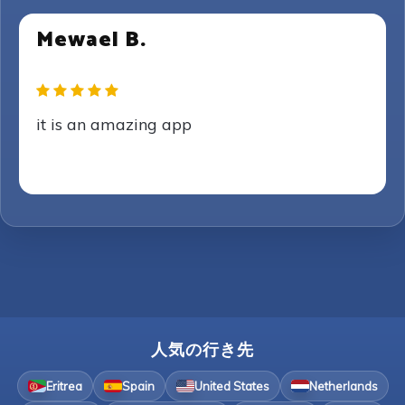
Mewael B.
it is an amazing app
人気の行き先
Eritrea
Spain
United States
Netherlands