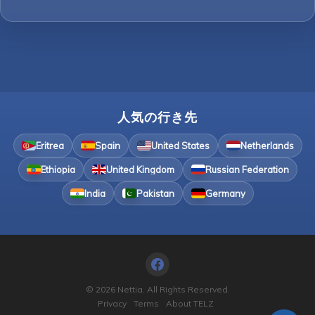
人気の行き先
Eritrea
Spain
United States
Netherlands
Ethiopia
United Kingdom
Russian Federation
India
Pakistan
Germany
© 2026 Nettia. All Rights Reserved.
Privacy
Terms
About TELZ