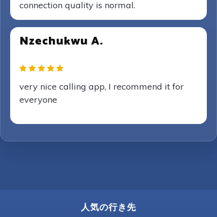
connection quality is normal.
Nzechukwu A.
very nice calling app, I recommend it for
everyone
人気の行き先