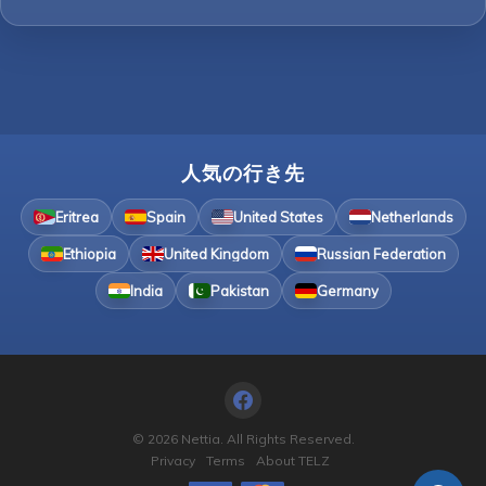
人気の行き先
Eritrea
Spain
United States
Netherlands
Ethiopia
United Kingdom
Russian Federation
India
Pakistan
Germany
© 2026 Nettia. All Rights Reserved.
Privacy
Terms
About TELZ