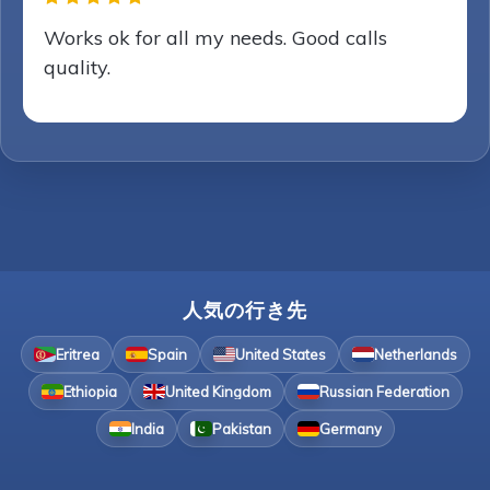
Works ok for all my needs. Good calls
quality.
人気の行き先
Eritrea
Spain
United States
Netherlands
Ethiopia
United Kingdom
Russian Federation
India
Pakistan
Germany