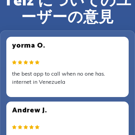
Telz についてのユ
ーザーの意見
yorma O.
the best app to call when no one has.
internet in Venezuela
Andrew J.