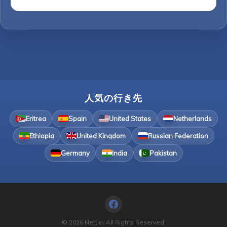
人気の行き先
Eritrea
Spain
United States
Netherlands
Ethiopia
United Kingdom
Russian Federation
Germany
India
Pakistan
© 2026 Nettia. All Rights Reserved.