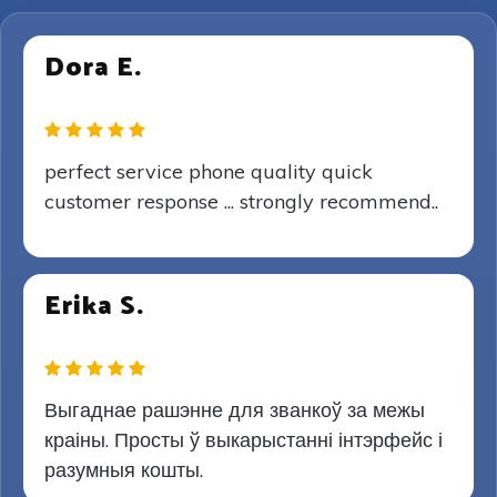
Dora E.
perfect service phone quality quick
customer response ... strongly recommend..
Erika S.
Выгаднае рашэнне для званкоў за межы
краіны. Просты ў выкарыстанні інтэрфейс і
разумныя кошты.