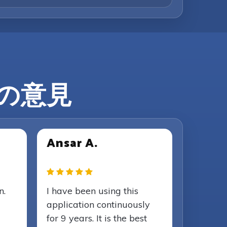
ーの意見
Ansar A.
n.
I have been using this
application continuously
for 9 years. It is the best