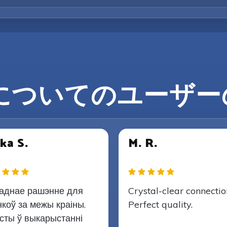
z についてのユーザ
ka S.
M. R.
аднае рашэнне для
Crystal-clear connectio
нкоў за межы краіны.
Perfect quality.
сты ў выкарыстанні