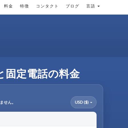
料金
特徴
コンタクト
ブログ
言語
電話と固定電話の料金
りません。
USD ($)