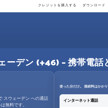
クレジットを購入する
ダウンロード
ーデン (+46) – 携帯
使った分だけ。 接続料はかか
で スウェーデン への通話
インターネット通話
ルは無料です。