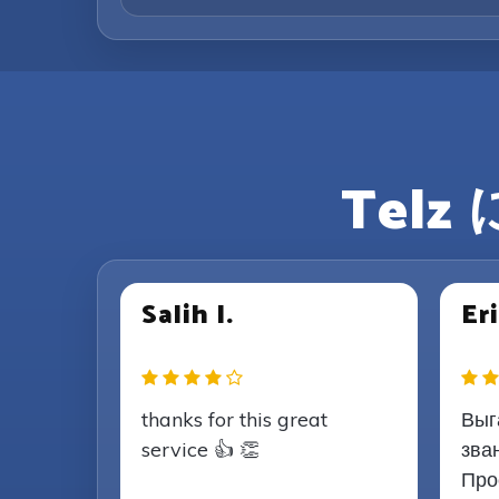
Tel
Salih I.
Eri
thanks for this great
Выг
service 👍 👏
зва
Про