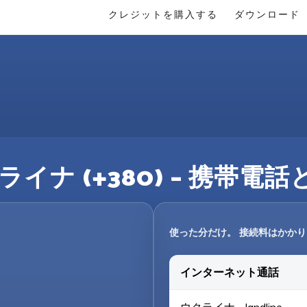
クレジットを購入する
ダウンロード
イナ (+380) – 携帯
使った分だけ。 接続料はかか
インターネット通話