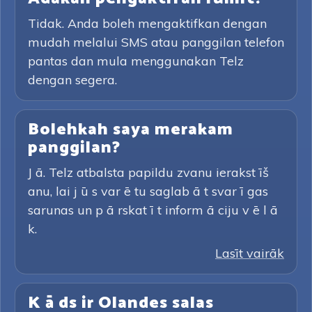
Tidak. Anda boleh mengaktifkan dengan
mudah melalui SMS atau panggilan telefon
pantas dan mula menggunakan Telz
dengan segera.
Bolehkah saya merakam
panggilan?
J ā. Telz atbalsta papildu zvanu ierakst īš
anu, lai j ū s var ē tu saglab ā t svar ī gas
sarunas un p ā rskat ī t inform ā ciju v ē l ā
k.
Lasīt vairāk
K ā ds ir Olandes salas