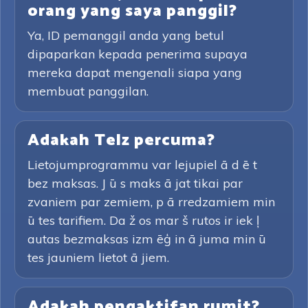
orang yang saya panggil?
Ya, ID pemanggil anda yang betul
dipaparkan kepada penerima supaya
mereka dapat mengenali siapa yang
membuat panggilan.
Adakah Telz percuma?
Lietojumprogrammu var lejupiel ā d ē t
bez maksas. J ū s maks ā jat tikai par
zvaniem par zemiem, p ā rredzamiem min
ū tes tarifiem. Da ž os mar š rutos ir iek ļ
autas bezmaksas izm ēģ in ā juma min ū
tes jauniem lietot ā jiem.
Adakah pengaktifan rumit?