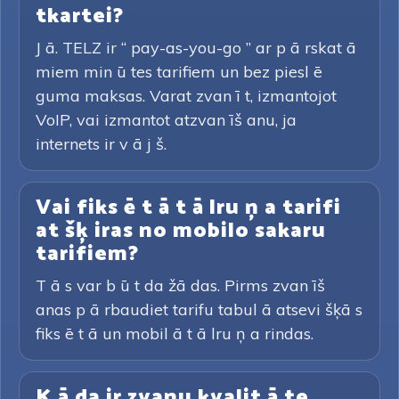
tkartei?
J ā. TELZ ir “ pay-as-you-go ” ar p ā rskat ā
miem min ū tes tarifiem un bez piesl ē
guma maksas. Varat zvan ī t, izmantojot
VoIP, vai izmantot atzvan īš anu, ja
internets ir v ā j š.
Vai fiks ē t ā t ā lru ņ a tarifi
at šķ iras no mobilo sakaru
tarifiem?
T ā s var b ū t da žā das. Pirms zvan īš
anas p ā rbaudiet tarifu tabul ā atsevi šķā s
fiks ē t ā un mobil ā t ā lru ņ a rindas.
K ā da ir zvanu kvalit ā te