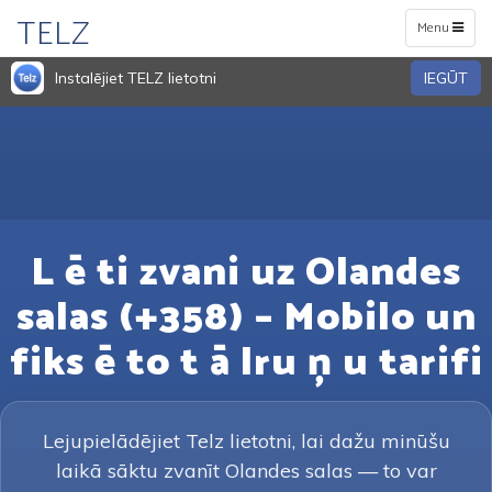
TELZ
Toggle
Menu
navigation
Instalējiet TELZ lietotni
IEGŪT
L ē ti zvani uz Olandes
salas (+358) – Mobilo un
fiks ē to t ā lru ņ u tarifi
Lejupielādējiet Telz lietotni, lai dažu minūšu
laikā sāktu zvanīt Olandes salas — to var