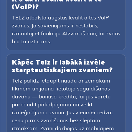
(VoIP)?
TELZ atbalsta augstas kvalit ā tes VoIP
zvanus. Ja savienojums ir nestabils,
izmantojiet funkciju Atzvan īš ana, lai zvans
b ū tu uzticams.
Kāpēc Telz ir labākā izvēle
starptautiskajiem zvaniem?
Telz palīdz ietaupīt naudu ar zemākām
likmēm un jauna lietotāja sagaidīšanas
dāvanu — bonusa kredītu, lai jūs varētu
pārbaudīt pakalpojumu un veikt
izmēģinājuma zvanu. Jūs vienmēr redzat
cenu pirms zvanīšanas bez slēptām
izmaksām. Zvani darbojas uz mobilajiem