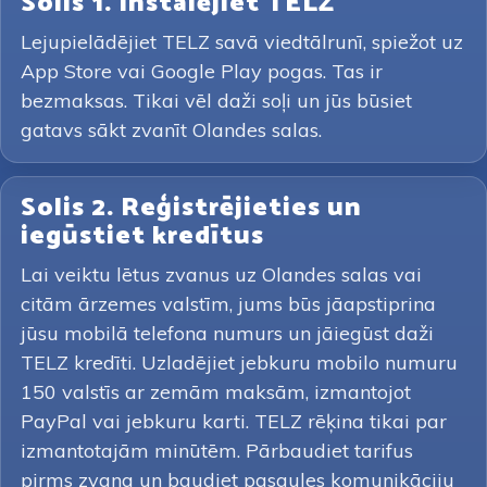
Solis 1. Instalējiet TELZ
Lejupielādējiet TELZ savā viedtālrunī, spiežot uz
App Store vai Google Play pogas. Tas ir
bezmaksas. Tikai vēl daži soļi un jūs būsiet
gatavs sākt zvanīt Olandes salas.
Solis 2. Reģistrējieties un
iegūstiet kredītus
Lai veiktu lētus zvanus uz Olandes salas vai
citām ārzemes valstīm, jums būs jāapstiprina
jūsu mobilā telefona numurs un jāiegūst daži
TELZ kredīti. Uzladējiet jebkuru mobilo numuru
150 valstīs ar zemām maksām, izmantojot
PayPal vai jebkuru karti. TELZ rēķina tikai par
izmantotajām minūtēm. Pārbaudiet tarifus
pirms zvana un baudiet pasaules komunikāciju