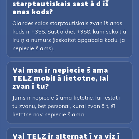
starptautiskais sast ā d īš
anas kods?
Olandes salas starptautiskais zvan īš anas
kods ir +358. Sast ā diet +358, kam seko t ā
lru ņ a numurs (ieskaitot apgabala kodu, ja
nepiecie š ams).
Vai man ir nepiecie š ama
TELZ mobil ā lietotne, lai
zvan ī tu?
Jums ir nepiecie š ama lietotne, lai iestat ī
tu zvanu, bet personai, kurai zvan ā t, šī
lietotne nav nepiecie š ama.
Vai TELZ ir alternat ī va viz ī