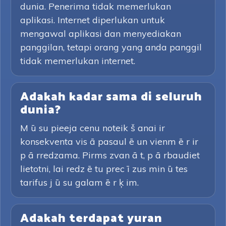
dunia. Penerima tidak memerlukan
aplikasi. Internet diperlukan untuk
mengawal aplikasi dan menyediakan
panggilan, tetapi orang yang anda panggil
tidak memerlukan internet.
Adakah kadar sama di seluruh
dunia?
M ū su pieeja cenu noteik š anai ir
konsekventa vis ā pasaul ē un vienm ē r ir
p ā rredzama. Pirms zvan ā t, p ā rbaudiet
lietotni, lai redz ē tu prec ī zus min ū tes
tarifus j ū su galam ē r ķ im.
Adakah terdapat yuran