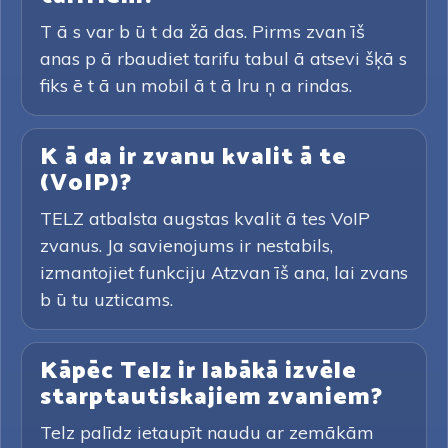
T ā s var b ū t da žā das. Pirms zvan īš
anas p ā rbaudiet tarifu tabul ā atsevi šķā s
fiks ē t ā un mobil ā t ā lru ņ a rindas.
K ā da ir zvanu kvalit ā te
(VoIP)?
TELZ atbalsta augstas kvalit ā tes VoIP
zvanus. Ja savienojums ir nestabils,
izmantojiet funkciju Atzvan īš ana, lai zvans
b ū tu uzticams.
Kāpēc Telz ir labākā izvēle
starptautiskajiem zvaniem?
Telz palīdz ietaupīt naudu ar zemākām