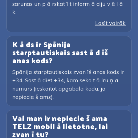
sarunas un p ā rskat ī t inform ā ciju v ē l ā
k.
Lasīt vairāk
K ā ds ir Spānija
starptautiskais sast ā d īš
anas kods?
Spānija starptautiskais zvan īš anas kods ir
+34. Sast ā diet +34, kam seko t ā lru ņ a
numurs (ieskaitot apgabala kodu, ja
nepiecie š ams).
Vai man ir nepiecie š ama
TELZ mobil ā lietotne, lai
zvan ī tu?