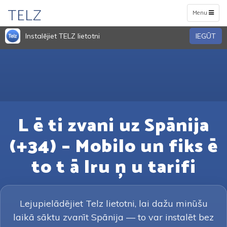
TELZ
Toggle
Menu
navigation
Instalējiet TELZ lietotni
IEGŪT
L ē ti zvani uz Spānija
(+34) – Mobilo un fiks ē
to t ā lru ņ u tarifi
Lejupielādējiet Telz lietotni, lai dažu minūšu
laikā sāktu zvanīt Spānija — to var instalēt bez