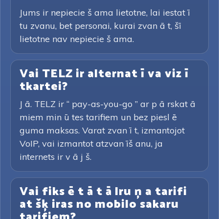
Jums ir nepiecie š ama lietotne, lai iestat ī
tu zvanu, bet personai, kurai zvan ā t, šī
lietotne nav nepiecie š ama.
Vai TELZ ir alternat ī va viz ī
tkartei?
J ā. TELZ ir “ pay-as-you-go ” ar p ā rskat ā
miem min ū tes tarifiem un bez piesl ē
guma maksas. Varat zvan ī t, izmantojot
VoIP, vai izmantot atzvan īš anu, ja
internets ir v ā j š.
Vai fiks ē t ā t ā lru ņ a tarifi
at šķ iras no mobilo sakaru
tarifiem?