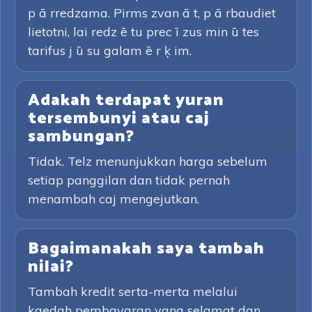
p ā rredzama. Pirms zvan ā t, p ā rbaudiet
lietotni, lai redz ē tu prec ī zus min ū tes
tarifus j ū su galam ē r ķ im.
Adakah terdapat yuran
tersembunyi atau caj
sambungan?
Tidak. Telz menunjukkan harga sebelum
setiap panggilan dan tidak pernah
menambah caj mengejutkan.
Bagaimanakah saya tambah
nilai?
Tambah kredit serta-merta melalui
kaedah pembayaran yang selamat dan