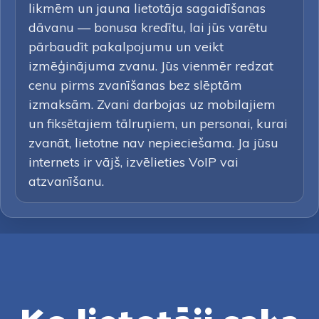
likmēm un jauna lietotāja sagaidīšanas
dāvanu — bonusa kredītu, lai jūs varētu
pārbaudīt pakalpojumu un veikt
izmēģinājuma zvanu. Jūs vienmēr redzat
cenu pirms zvanīšanas bez slēptām
izmaksām. Zvani darbojas uz mobilajiem
un fiksētajiem tālruņiem, un personai, kurai
zvanāt, lietotne nav nepieciešama. Ja jūsu
internets ir vājš, izvēlieties VoIP vai
atzvanīšanu.