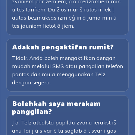
zvaniem par zemiem, p ā rredzamiem min
ū tes tarifiem. Da ž os mar š rutos ir iek ļ
autas bezmaksas izm ēģ in ā juma min ū
tes jauniem lietot ā jiem.
Adakah pengaktifan rumit?
Tidak. Anda boleh mengaktifkan dengan
mudah melalui SMS atau panggilan telefon
pantas dan mula menggunakan Telz
dengan segera.
Bolehkah saya merakam
panggilan?
J ā. Telz atbalsta papildu zvanu ierakst īš
anu, lai j ū s var ē tu saglab ā t svar ī gas