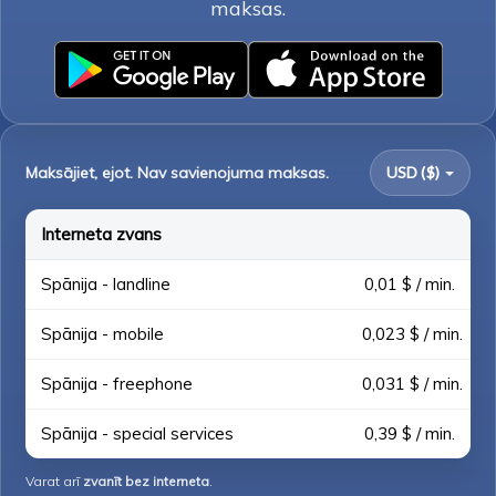
maksas.
Maksājiet, ejot. Nav savienojuma maksas.
USD ($)
Interneta zvans
Spānija - landline
0,01 $ / min.
Spānija - mobile
0,023 $ / min.
Spānija - freephone
0,031 $ / min.
Spānija - special services
0,39 $ / min.
Varat arī
zvanīt bez interneta
.