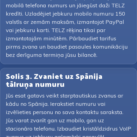
mobilā telefona numurs un jāiegūst daži TELZ
kredīti. Uzladējiet jebkuru mobilo numuru 150
valstīs ar zemām maksām, izmantojot PayPal
vai jebkuru karti. TELZ rēķina tikai par
izmantotajām minūtēm. Pārbaudiet tarifus
pirms zvana un baudiet pasaules komunikāciju
bez derīguma termiņa jūsu bilancē.
Solis 3. Zvaniet uz Spānija
tālruņa numuru
Jūs esat gatavs veikt starptautiskus zvanus ar
kādu no Spānija. Ierakstiet numuru vai
izvēlieties personu no sava kontaktu saraksta.
Jūs varat zvanīt gan uz mobilo, gan uz
stacionāro telefonu. Izbaudiet kristāldzidrus VoIP
zvanus uz jebkuru galamērķi pasaulē!