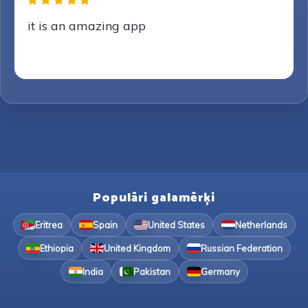
it is an amazing app
Populāri galamērķi
Eritrea
Spain
United States
Netherlands
Ethiopia
United Kingdom
Russian Federation
India
Pakistan
Germany