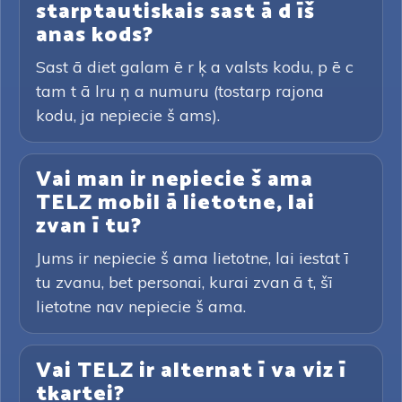
starptautiskais sast ā d īš
anas kods?
Sast ā diet galam ē r ķ a valsts kodu, p ē c
tam t ā lru ņ a numuru (tostarp rajona
kodu, ja nepiecie š ams).
Vai man ir nepiecie š ama
TELZ mobil ā lietotne, lai
zvan ī tu?
Jums ir nepiecie š ama lietotne, lai iestat ī
tu zvanu, bet personai, kurai zvan ā t, šī
lietotne nav nepiecie š ama.
Vai TELZ ir alternat ī va viz ī
tkartei?