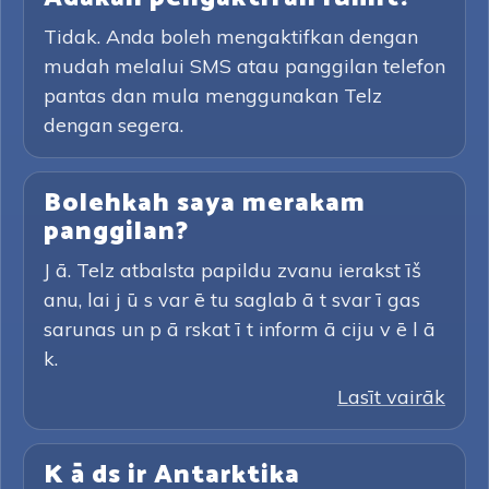
Tidak. Anda boleh mengaktifkan dengan
mudah melalui SMS atau panggilan telefon
pantas dan mula menggunakan Telz
dengan segera.
Bolehkah saya merakam
panggilan?
J ā. Telz atbalsta papildu zvanu ierakst īš
anu, lai j ū s var ē tu saglab ā t svar ī gas
sarunas un p ā rskat ī t inform ā ciju v ē l ā
k.
Lasīt vairāk
K ā ds ir Antarktika