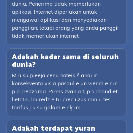
dunia. Penerima tidak memerlukan
aplikasi. Internet diperlukan untuk
mengawal aplikasi dan menyediakan
panggilan, tetapi orang yang anda panggil
tidak memerlukan internet.
Adakah kadar sama di seluruh
dunia?
M ū su pieeja cenu noteik š anai ir
konsekventa vis ā pasaul ē un vienm ē r ir
p ā rredzama. Pirms zvan ā t, p ā rbaudiet
lietotni, lai redz ē tu prec ī zus min ū tes
tarifus j ū su galam ē r ķ im.
Adakah terdapat yuran