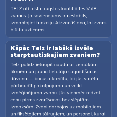
TELZ atbalsta augstas kvalit ā tes VoIP
zvanus. Ja savienojums ir nestabils,
izmantojiet funkciju Atzvan īš ana, lai zvans
b ū tu uzticams.
Kāpēc Telz ir labākā izvēle
starptautiskajiem zvaniem?
Telz palīdz ietaupīt naudu ar zemākām
likmēm un jauna lietotāja sagaidīšanas
dāvanu — bonusa kredītu, lai jūs varētu
pārbaudīt pakalpojumu un veikt
izmēģinājuma zvanu. Jūs vienmēr redzat
cenu pirms zvanīšanas bez slēptām
izmaksām. Zvani darbojas uz mobilajiem
un fiksētajiem tālruņiem, un personai, kurai