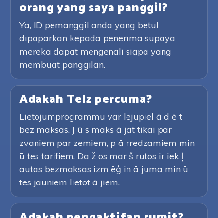
orang yang saya panggil?
Ya, ID pemanggil anda yang betul
dipaparkan kepada penerima supaya
mereka dapat mengenali siapa yang
membuat panggilan.
Adakah Telz percuma?
Lietojumprogrammu var lejupiel ā d ē t
bez maksas. J ū s maks ā jat tikai par
zvaniem par zemiem, p ā rredzamiem min
ū tes tarifiem. Da ž os mar š rutos ir iek ļ
autas bezmaksas izm ēģ in ā juma min ū
tes jauniem lietot ā jiem.
Adakah pengaktifan rumit?