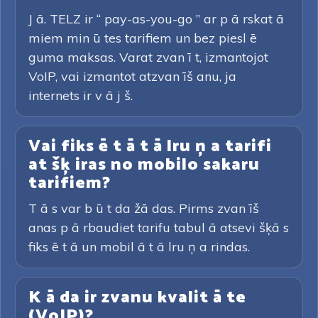
J ā. TELZ ir “ pay-as-you-go ” ar p ā rskat ā
miem min ū tes tarifiem un bez piesl ē
guma maksas. Varat zvan ī t, izmantojot
VoIP, vai izmantot atzvan īš anu, ja
internets ir v ā j š.
Vai fiks ē t ā t ā lru ņ a tarifi
at šķ iras no mobilo sakaru
tarifiem?
T ā s var b ū t da žā das. Pirms zvan īš
anas p ā rbaudiet tarifu tabul ā atsevi šķā s
fiks ē t ā un mobil ā t ā lru ņ a rindas.
K ā da ir zvanu kvalit ā te
(VoIP)?