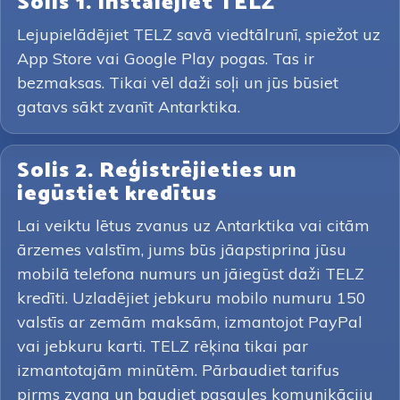
Solis 1. Instalējiet TELZ
Lejupielādējiet TELZ savā viedtālrunī, spiežot uz
App Store vai Google Play pogas. Tas ir
bezmaksas. Tikai vēl daži soļi un jūs būsiet
gatavs sākt zvanīt Antarktika.
Solis 2. Reģistrējieties un
iegūstiet kredītus
Lai veiktu lētus zvanus uz Antarktika vai citām
ārzemes valstīm, jums būs jāapstiprina jūsu
mobilā telefona numurs un jāiegūst daži TELZ
kredīti. Uzladējiet jebkuru mobilo numuru 150
valstīs ar zemām maksām, izmantojot PayPal
vai jebkuru karti. TELZ rēķina tikai par
izmantotajām minūtēm. Pārbaudiet tarifus
pirms zvana un baudiet pasaules komunikāciju