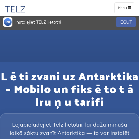
TELZ
Toggle
Menu
navigation
Instalējiet TELZ lietotni
IEGŪT
L ē ti zvani uz Antarktika
– Mobilo un fiks ē to t ā
lru ņ u tarifi
Lejupielādējiet Telz lietotni, lai dažu minūšu
laikā sāktu zvanīt Antarktika — to var instalēt