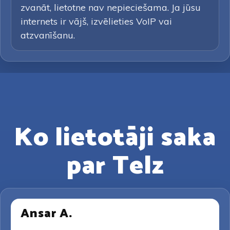
zvanāt, lietotne nav nepieciešama. Ja jūsu
internets ir vājš, izvēlieties VoIP vai
atzvanīšanu.
Ko lietotāji saka
par Telz
Ansar A.