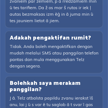
zvaniem par zemiem, p ā rredzamiem min
ū tes tarifiem. Da ž os mar š rutos ir iek ļ
autas bezmaksas izm ēģ in ā juma min ū
tes jauniem lietot ā jiem.
Adakah pengaktifan rumit?
Tidak. Anda boleh mengaktifkan dengan
mudah melalui SMS atau panggilan telefon
pantas dan mula menggunakan Telz
dengan segera.
Bolehkah saya merakam
panggilan?
J ā. Telz atbalsta papildu zvanu ierakst īš
anu, lai j ū s var ē tu saglab ā t svar ī gas