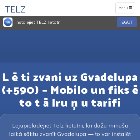
TELZ
Toggle
Menu
navigation
Instalējiet TELZ lietotni
IEGŪT
L ē ti zvani uz Gvadelupa
(+590) – Mobilo un fiks ē
to t ā lru ņ u tarifi
Lejupielādējiet Telz lietotni, lai dažu minūšu
laikā sāktu zvanīt Gvadelupa — to var instalēt