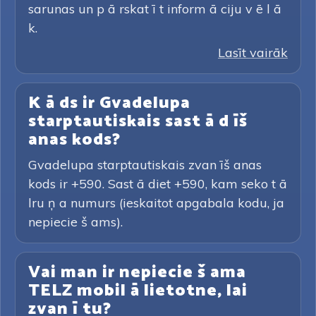
sarunas un p ā rskat ī t inform ā ciju v ē l ā
k.
Lasīt vairāk
K ā ds ir Gvadelupa
starptautiskais sast ā d īš
anas kods?
Gvadelupa starptautiskais zvan īš anas
kods ir +590. Sast ā diet +590, kam seko t ā
lru ņ a numurs (ieskaitot apgabala kodu, ja
nepiecie š ams).
Vai man ir nepiecie š ama
TELZ mobil ā lietotne, lai
zvan ī tu?