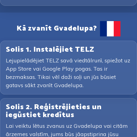
Kā zvanīt Gvadelupa?
Solis 1. Instalējiet TELZ
Lejupielādējiet TELZ savā viedtālrunī, spiežot uz
App Store vai Google Play pogas. Tas ir
bezmaksas. Tikai vēl daži soļi un jūs būsiet
gatavs sākt zvanīt Gvadelupa.
Solis 2. Reģistrējieties un
iegūstiet kredītus
Lai veiktu lētus zvanus uz Gvadelupa vai citām
ārzemes valstīm, jums būs jāapstiprina jūsu