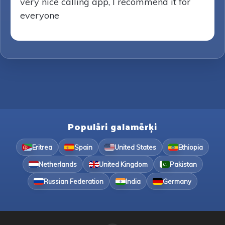
very nice calling app, I recommend it for
everyone
Populāri galamērķi
Eritrea
Spain
United States
Ethiopia
Netherlands
United Kingdom
Pakistan
Russian Federation
India
Germany