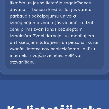
likmēm un jauna lietotāja sagaidīšanas
dāvanu — bonusa kredītu, lai jūs varētu
pārbaudīt pakalpojumu un veikt
izmēģinājuma zvanu. Jūs vienmēr redzat
cenu pirms zvanīšanas bez slēptām
izmaksām. Zvani darbojas uz mobilajiem
un fiksētajiem tālruņiem, un personai, kurai
zvanāt, lietotne nav nepieciešama. Ja jūsu
internets ir vājš, izvēlieties VoIP vai
atzvanīšanu.