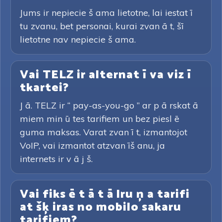
Jums ir nepiecie š ama lietotne, lai iestat ī
tu zvanu, bet personai, kurai zvan ā t, šī
lietotne nav nepiecie š ama.
Vai TELZ ir alternat ī va viz ī
tkartei?
J ā. TELZ ir “ pay-as-you-go ” ar p ā rskat ā
miem min ū tes tarifiem un bez piesl ē
guma maksas. Varat zvan ī t, izmantojot
VoIP, vai izmantot atzvan īš anu, ja
internets ir v ā j š.
Vai fiks ē t ā t ā lru ņ a tarifi
at šķ iras no mobilo sakaru
tarifiem?