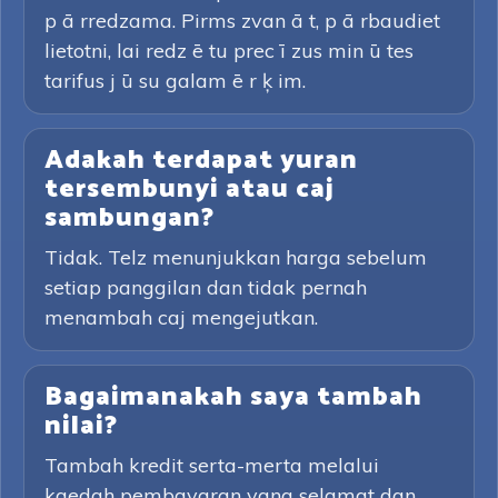
p ā rredzama. Pirms zvan ā t, p ā rbaudiet
lietotni, lai redz ē tu prec ī zus min ū tes
tarifus j ū su galam ē r ķ im.
Adakah terdapat yuran
tersembunyi atau caj
sambungan?
Tidak. Telz menunjukkan harga sebelum
setiap panggilan dan tidak pernah
menambah caj mengejutkan.
Bagaimanakah saya tambah
nilai?
Tambah kredit serta-merta melalui
kaedah pembayaran yang selamat dan