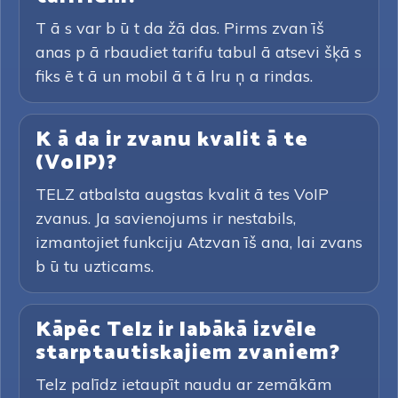
T ā s var b ū t da žā das. Pirms zvan īš
anas p ā rbaudiet tarifu tabul ā atsevi šķā s
fiks ē t ā un mobil ā t ā lru ņ a rindas.
K ā da ir zvanu kvalit ā te
(VoIP)?
TELZ atbalsta augstas kvalit ā tes VoIP
zvanus. Ja savienojums ir nestabils,
izmantojiet funkciju Atzvan īš ana, lai zvans
b ū tu uzticams.
Kāpēc Telz ir labākā izvēle
starptautiskajiem zvaniem?
Telz palīdz ietaupīt naudu ar zemākām