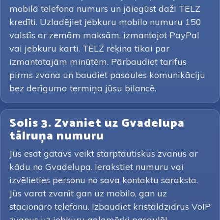
mobilā telefona numurs un jāiegūst daži TELZ
kredīti. Uzladējiet jebkuru mobilo numuru 150
valstīs ar zemām maksām, izmantojot PayPal
vai jebkuru karti. TELZ rēķina tikai par
izmantotajām minūtēm. Pārbaudiet tarifus
pirms zvana un baudiet pasaules komunikāciju
bez derīguma termiņa jūsu bilancē.
Solis 3. Zvaniet uz Gvadelupa
tālruņa numuru
Jūs esat gatavs veikt starptautiskus zvanus ar
kādu no Gvadelupa. Ierakstiet numuru vai
izvēlieties personu no sava kontaktu saraksta.
Jūs varat zvanīt gan uz mobilo, gan uz
stacionāro telefonu. Izbaudiet kristāldzidrus VoIP
zvanus uz jebkuru galamērķi pasaulē!