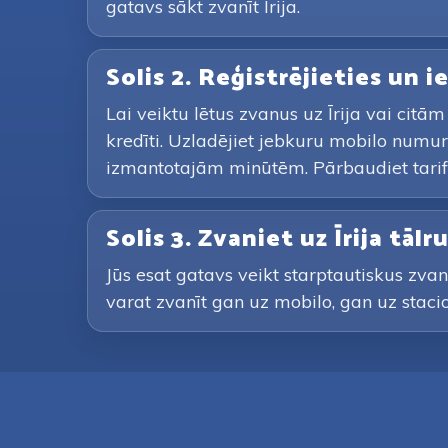
gatavs sākt zvanīt Īrija.
Solis 2. Reģistrējieties un 
Lai veiktu lētus zvanus uz Īrija vai cit
kredīti. Uzladējiet jebkuru mobilo numu
izmantotajām minūtēm. Pārbaudiet tarif
Solis 3. Zvaniet uz Īrija tā
Jūs esat gatavs veikt starptautiskus zvan
varat zvanīt gan uz mobilo, gan uz staci