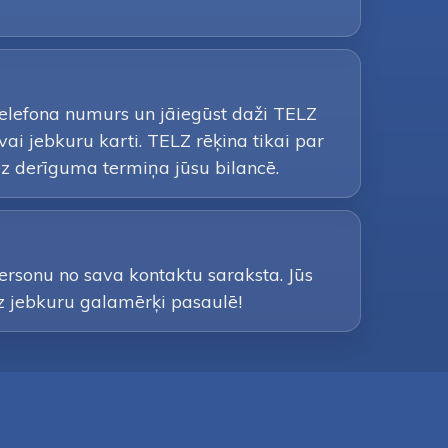
 telefona numurs un jāiegūst daži TELZ
i jebkuru karti. TELZ rēķina tikai par
z derīguma termiņa jūsu bilancē.
 personu no sava kontaktu saraksta. Jūs
uz jebkuru galamērķi pasaulē!