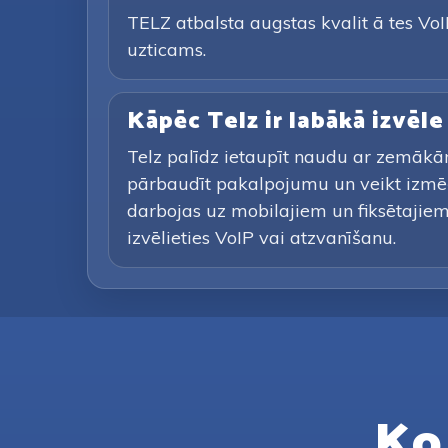
TELZ atbalsta augstas kvalit ā tes VoIP
uzticams.
Kāpēc Telz ir labākā izvēl
Telz palīdz ietaupīt naudu ar zemākā
pārbaudīt pakalpojumu un veikt izmē
darbojas uz mobilajiem un fiksētajiem 
izvēlieties VoIP vai atzvanīšanu.
Ko 