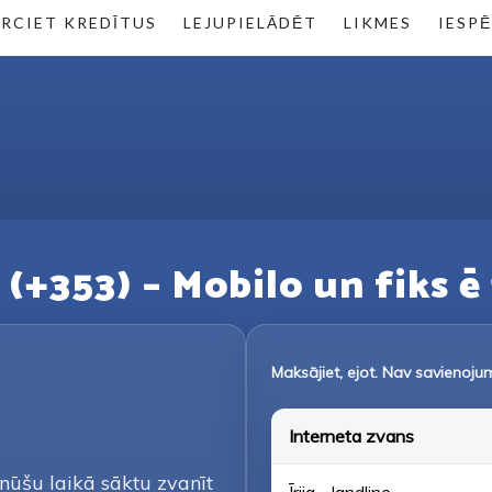
RCIET KREDĪTUS
LEJUPIELĀDĒT
LIKMES
IESP
a (+353) – Mobilo un fiks ē 
Maksājiet, ejot. Nav savienoj
Interneta zvans
minūšu laikā sāktu zvanīt