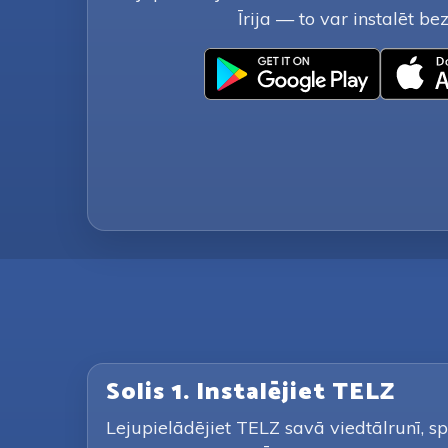
Īrija — to var instalēt b
Solis 1. Instalējiet TELZ
Lejupielādējiet TELZ savā viedtālrunī, sp