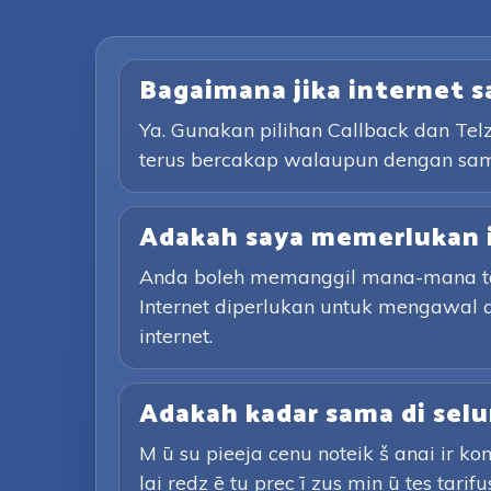
Bagaimana jika internet 
Ya. Gunakan pilihan Callback dan Te
terus bercakap walaupun dengan sa
Adakah saya memerlukan 
Anda boleh memanggil mana-mana tali
Internet diperlukan untuk mengawal 
internet.
Adakah kadar sama di selu
M ū su pieeja cenu noteik š anai ir kon
lai redz ē tu prec ī zus min ū tes tarifu