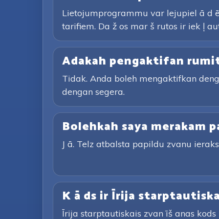
Lietojumprogrammu var lejupiel ā d ē
tarifiem. Da ž os mar š rutos ir iek ļ 
Adakah pengaktifan rumi
Tidak. Anda boleh mengaktifkan den
dengan segera.
Bolehkah saya merakam p
J ā. Telz atbalsta papildu zvanu ierakst 
K ā ds ir Īrija starptautisk
Īrija starptautiskais zvan īš anas kods