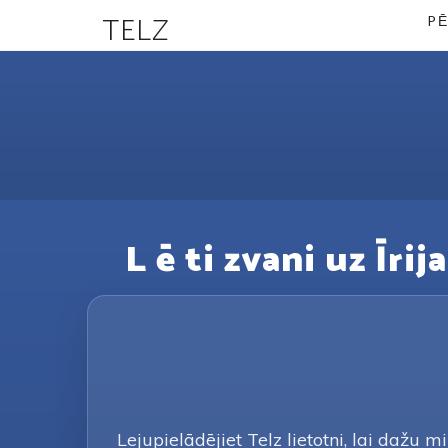
TELZ
PĒ
L ē ti zvani uz Īrij
Lejupielādējiet Telz lietotni, lai dažu 