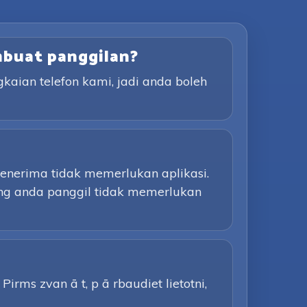
mbuat panggilan?
aian telefon kami, jadi anda boleh
Penerima tidak memerlukan aplikasi.
ang anda panggil tidak memerlukan
irms zvan ā t, p ā rbaudiet lietotni,