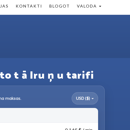
ĒJAS
KONTAKTI
BLOGOT
VALODA
to t ā lru ņ u tarifi
uma maksas.
USD ($)