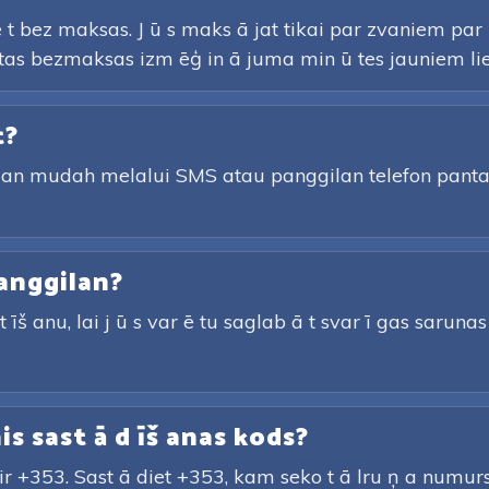
 t bez maksas. J ū s maks ā jat tikai par zvaniem pa
autas bezmaksas izm ēģ in ā juma min ū tes jauniem lie
t?
gan mudah melalui SMS atau panggilan telefon pan
anggilan?
īš anu, lai j ū s var ē tu saglab ā t svar ī gas sarunas u
ais sast ā d īš anas kods?
 ir +353. Sast ā diet +353, kam seko t ā lru ņ a numur