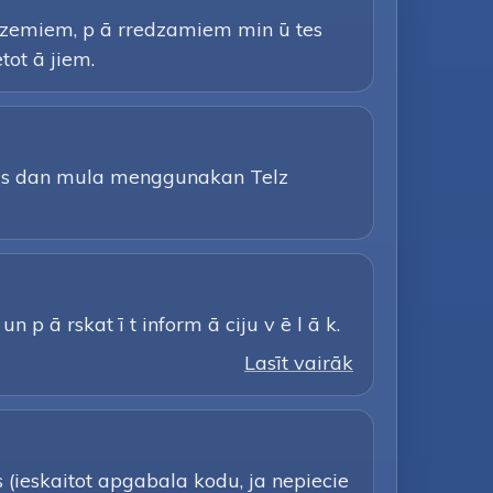
r zemiem, p ā rredzamiem min ū tes
tot ā jiem.
tas dan mula menggunakan Telz
n p ā rskat ī t inform ā ciju v ē l ā k.
Lasīt vairāk
s (ieskaitot apgabala kodu, ja nepiecie