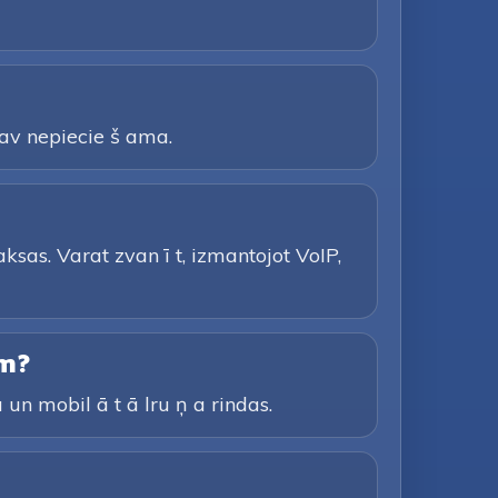
 nav nepiecie š ama.
ksas. Varat zvan ī t, izmantojot VoIP,
em?
 un mobil ā t ā lru ņ a rindas.