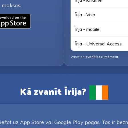
Īrija - landline
ez maksas.
Īrija - Voip
Īrija - mobile
Īrija - Universal Access
Varat arī
zvanīt bez interneta
.
Kā zvanīt Īrija?
iežot uz App Store vai Google Play pogas. Tas ir bezma