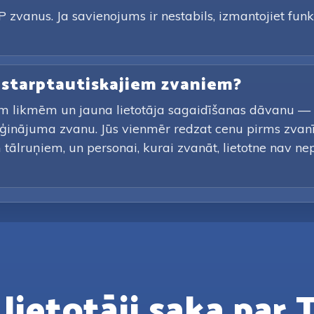
 zvanus. Ja savienojums ir nestabils, izmantojiet funkc
e starptautiskajiem zvaniem?
m likmēm un jauna lietotāja sagaidīšanas dāvanu — bo
ģinājuma zvanu. Jūs vienmēr redzat cenu pirms zvan
tālruņiem, un personai, kurai zvanāt, lietotne nav nepi
lietotāji saka par 