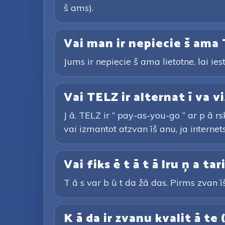
š ams).
Vai man ir nepiecie š ama 
Jums ir nepiecie š ama lietotne, lai ies
Vai TELZ ir alternat ī va vi
J ā. TELZ ir “ pay-as-you-go ” ar p ā 
vai izmantot atzvan īš anu, ja internets 
Vai fiks ē t ā t ā lru ņ a t
T ā s var b ū t da žā das. Pirms zvan īš
K ā da ir zvanu kvalit ā te