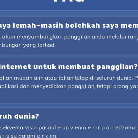
saya lemah—masih bolehkah saya me
lz akan menyambungkan panggilan anda melalui rangk
mbungan yang terhad.
internet untuk membuat panggilan?
an mudah alih atau talian tetap di seluruh dunia. 
aplikasi dan menyediakan panggilan, tetapi orang y
ruh dunia?
sekventa vis ā pasaul ē un vienm ē r ir p ā rredzama. P
s j ū su galam ē r ķ im.