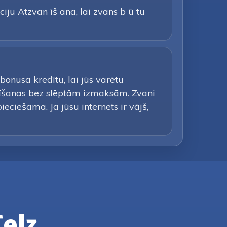
iju Atzvan īš ana, lai zvans b ū tu
nusa kredītu, lai jūs varētu
īšanas bez slēptām izmaksām. Zvani
eciešama. Ja jūsu internets ir vājš,
Telz