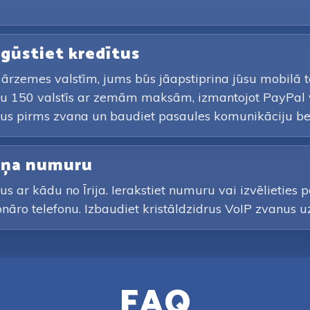
iegūstiet kredītus
ām ārzemes valstīm, jums būs jāapstiprina jūsu mobilā
ru 150 valstīs ar zemām maksām, izmantojot PayPal va
us pirms zvana un baudiet pasaules komunikāciju be
lruņa numuru
us ar kādu no Īrija. Ierakstiet numuru vai izvēlieties
onāro telefonu. Izbaudiet kristāldzidrus VoIP zvanus 
FAQ