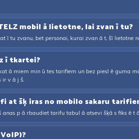
TELZ mobil ā lietotne, lai zvan ī tu?
tat ī tu zvanu, bet personai, kurai zvan ā t, šī lietotne
z ī tkartei?
rskat ā miem min ū tes tarifiem un bez piesl ē guma ma
ir v ā j š.
arifi at šķ iras no mobilo sakaru tarifi
 anas p ā rbaudiet tarifu tabul ā atsevi šķā s fiks ē t ā
 (VoIP)?