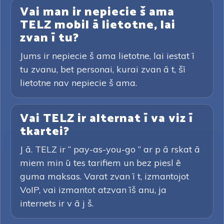
Vai man ir nepiecie š ama
TELZ mobil ā lietotne, lai
zvan ī tu?
Jums ir nepiecie š ama lietotne, lai iestat ī
tu zvanu, bet personai, kurai zvan ā t, šī
lietotne nav nepiecie š ama.
Vai TELZ ir alternat ī va viz ī
tkartei?
J ā. TELZ ir “ pay-as-you-go ” ar p ā rskat ā
miem min ū tes tarifiem un bez piesl ē
guma maksas. Varat zvan ī t, izmantojot
VoIP, vai izmantot atzvan īš anu, ja
internets ir v ā j š.