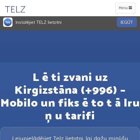
TELZ
Toggle
Menu
navigation
Instalējiet TELZ lietotni
IEGŪT
L ē ti zvani uz
Kirgizstāna (+996) –
Mobilo un fiks ē to t ā lru
ņ u tarifi
Lejupielādējiet Telz lietotni, lai dažu minūšu