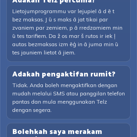
Adakah Telz percuma?
Lietojumprogrammu var lejupiel ā d ē t
bez maksas. J ū s maks ā jat tikai par
zvaniem par zemiem, p ā rredzamiem min
ū tes tarifiem. Da ž os mar š rutos ir iek ļ
autas bezmaksas izm ēģ in ā juma min ū
tes jauniem lietot ā jiem.
Adakah pengaktifan rumit?
Tidak. Anda boleh mengaktifkan dengan
mudah melalui SMS atau panggilan telefon
pantas dan mula menggunakan Telz
dengan segera.
Bolehkah saya merakam