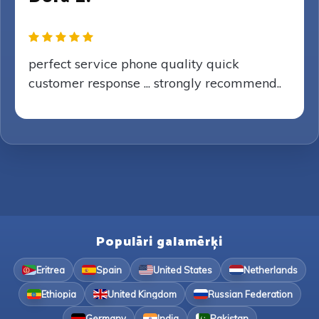
perfect service phone quality quick
customer response ... strongly recommend..
Populāri galamērķi
Eritrea
Spain
United States
Netherlands
Ethiopia
United Kingdom
Russian Federation
Germany
India
Pakistan