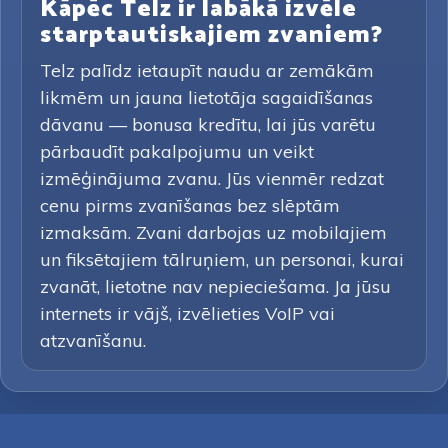
Kāpēc Telz ir labākā izvēle
starptautiskajiem zvaniem?
Telz palīdz ietaupīt naudu ar zemākām
likmēm un jauna lietotāja sagaidīšanas
dāvanu — bonusa kredītu, lai jūs varētu
pārbaudīt pakalpojumu un veikt
izmēģinājuma zvanu. Jūs vienmēr redzat
cenu pirms zvanīšanas bez slēptām
izmaksām. Zvani darbojas uz mobilajiem
un fiksētajiem tālruņiem, un personai, kurai
zvanāt, lietotne nav nepieciešama. Ja jūsu
internets ir vājš, izvēlieties VoIP vai
atzvanīšanu.