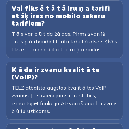
Vai fiks ē t ā t ā lru ņ a tarifi
at šķ iras no mobilo sakaru
tarifiem?
T ā s var b ū t da žā das. Pirms zvan īš
anas p ā rbaudiet tarifu tabul ā atsevi šķā s
fiks ē t ā un mobil ā t ā lru ņ a rindas.
K ā da ir zvanu kvalit ā te
(VoIP)?
TELZ atbalsta augstas kvalit ā tes VoIP
zvanus. Ja savienojums ir nestabils,
izmantojiet funkciju Atzvan īš ana, lai zvans
b ū tu uzticams.