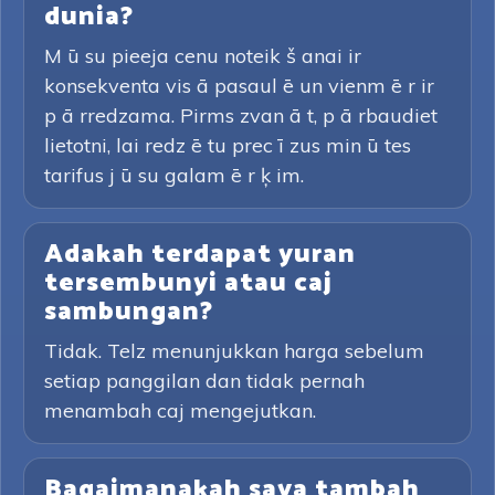
dunia?
M ū su pieeja cenu noteik š anai ir
konsekventa vis ā pasaul ē un vienm ē r ir
p ā rredzama. Pirms zvan ā t, p ā rbaudiet
lietotni, lai redz ē tu prec ī zus min ū tes
tarifus j ū su galam ē r ķ im.
Adakah terdapat yuran
tersembunyi atau caj
sambungan?
Tidak. Telz menunjukkan harga sebelum
setiap panggilan dan tidak pernah
menambah caj mengejutkan.
Bagaimanakah saya tambah