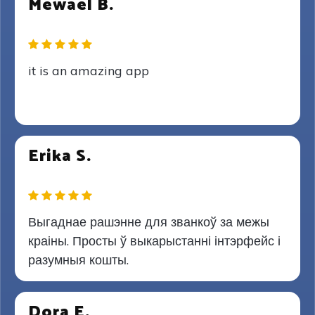
Mewael B.
it is an amazing app
Erika S.
Выгаднае рашэнне для званкоў за межы
краіны. Просты ў выкарыстанні інтэрфейс і
разумныя кошты.
Dora E.