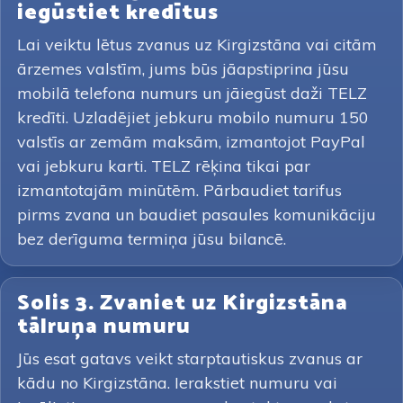
iegūstiet kredītus
Lai veiktu lētus zvanus uz Kirgizstāna vai citām
ārzemes valstīm, jums būs jāapstiprina jūsu
mobilā telefona numurs un jāiegūst daži TELZ
kredīti. Uzladējiet jebkuru mobilo numuru 150
valstīs ar zemām maksām, izmantojot PayPal
vai jebkuru karti. TELZ rēķina tikai par
izmantotajām minūtēm. Pārbaudiet tarifus
pirms zvana un baudiet pasaules komunikāciju
bez derīguma termiņa jūsu bilancē.
Solis 3. Zvaniet uz Kirgizstāna
tālruņa numuru
Jūs esat gatavs veikt starptautiskus zvanus ar
kādu no Kirgizstāna. Ierakstiet numuru vai