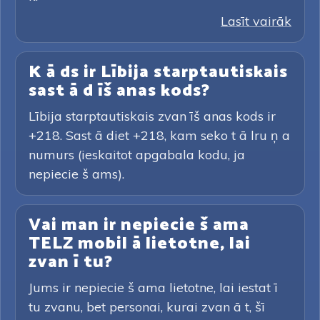
Lasīt vairāk
K ā ds ir Lībija starptautiskais
sast ā d īš anas kods?
Lībija starptautiskais zvan īš anas kods ir
+218. Sast ā diet +218, kam seko t ā lru ņ a
numurs (ieskaitot apgabala kodu, ja
nepiecie š ams).
Vai man ir nepiecie š ama
TELZ mobil ā lietotne, lai
zvan ī tu?
Jums ir nepiecie š ama lietotne, lai iestat ī
tu zvanu, bet personai, kurai zvan ā t, šī