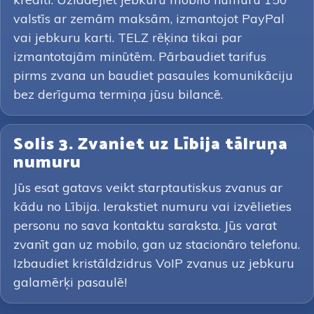
valstīs ar zemām maksām, izmantojot PayPal
vai jebkuru karti. TELZ rēķina tikai par
izmantotajām minūtēm. Pārbaudiet tarifus
pirms zvana un baudiet pasaules komunikāciju
bez derīguma termiņa jūsu bilancē.
Solis 3. Zvaniet uz Lībija tālruņa
numuru
Jūs esat gatavs veikt starptautiskus zvanus ar
kādu no Lībija. Ierakstiet numuru vai izvēlieties
personu no sava kontaktu saraksta. Jūs varat
zvanīt gan uz mobilo, gan uz stacionāro telefonu.
Izbaudiet kristāldzidrus VoIP zvanus uz jebkuru
galamērķi pasaulē!