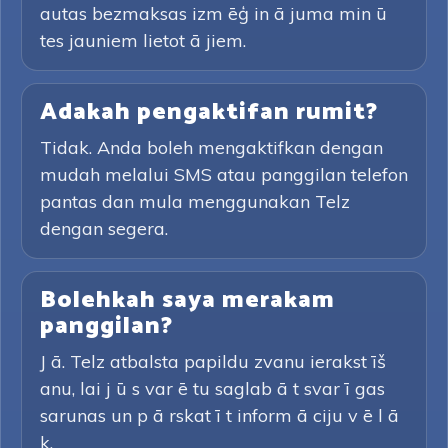
autas bezmaksas izm ēģ in ā juma min ū
tes jauniem lietot ā jiem.
Adakah pengaktifan rumit?
Tidak. Anda boleh mengaktifkan dengan
mudah melalui SMS atau panggilan telefon
pantas dan mula menggunakan Telz
dengan segera.
Bolehkah saya merakam
panggilan?
J ā. Telz atbalsta papildu zvanu ierakst īš
anu, lai j ū s var ē tu saglab ā t svar ī gas
sarunas un p ā rskat ī t inform ā ciju v ē l ā
k.