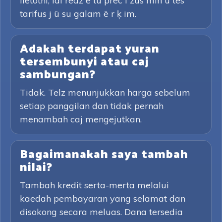
lietotni, lai redz ē tu prec ī zus min ū tes
tarifus j ū su galam ē r ķ im.
Adakah terdapat yuran
tersembunyi atau caj
sambungan?
Tidak. Telz menunjukkan harga sebelum
setiap panggilan dan tidak pernah
menambah caj mengejutkan.
Bagaimanakah saya tambah
nilai?
Tambah kredit serta-merta melalui
kaedah pembayaran yang selamat dan
disokong secara meluas. Dana tersedia