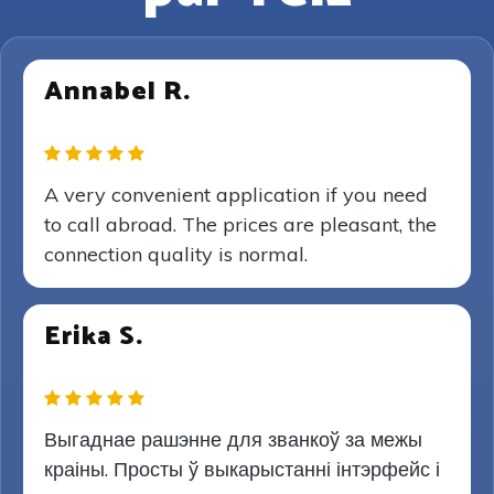
Annabel R.
A very convenient application if you need
to call abroad. The prices are pleasant, the
connection quality is normal.
Erika S.
Выгаднае рашэнне для званкоў за межы
краіны. Просты ў выкарыстанні інтэрфейс і