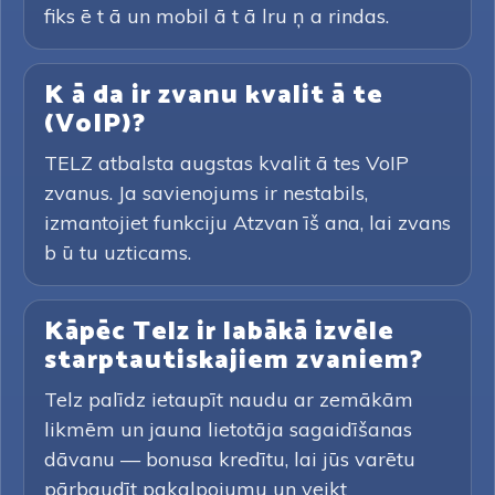
fiks ē t ā un mobil ā t ā lru ņ a rindas.
K ā da ir zvanu kvalit ā te
(VoIP)?
TELZ atbalsta augstas kvalit ā tes VoIP
zvanus. Ja savienojums ir nestabils,
izmantojiet funkciju Atzvan īš ana, lai zvans
b ū tu uzticams.
Kāpēc Telz ir labākā izvēle
starptautiskajiem zvaniem?
Telz palīdz ietaupīt naudu ar zemākām
likmēm un jauna lietotāja sagaidīšanas
dāvanu — bonusa kredītu, lai jūs varētu
pārbaudīt pakalpojumu un veikt