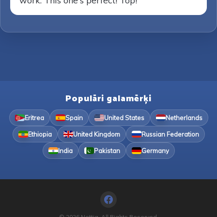
work. This one's perfect! Top!
Populāri galamērķi
Eritrea
Spain
United States
Netherlands
Ethiopia
United Kingdom
Russian Federation
India
Pakistan
Germany
© 2026 Nettia. All Rights Reserved.