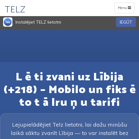
TELZ
Toggle
Menu
navigation
Instalējiet TELZ lietotni
IEGŪT
L ē ti zvani uz Lībija
(+218) – Mobilo un fiks ē
to t ā lru ņ u tarifi
Lejupielādējiet Telz lietotni, lai dažu minūšu
laikā sāktu zvanīt Lībija — to var instalēt bez