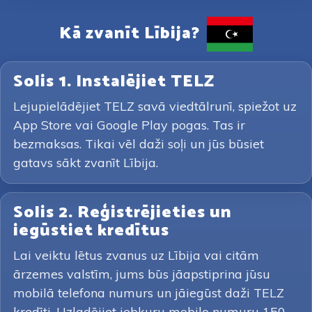
Kā zvanīt Lībija?
Solis 1. Instalējiet TELZ
Lejupielādējiet TELZ savā viedtālrunī, spiežot uz
App Store vai Google Play pogas. Tas ir
bezmaksas. Tikai vēl daži soļi un jūs būsiet
gatavs sākt zvanīt Lībija.
Solis 2. Reģistrējieties un
iegūstiet kredītus
Lai veiktu lētus zvanus uz Lībija vai citām
ārzemes valstīm, jums būs jāapstiprina jūsu
mobilā telefona numurs un jāiegūst daži TELZ
kredīti. Uzladējiet jebkuru mobilo numuru 150