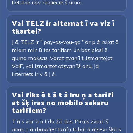
lietotne nav nepiecie š ama.
Vai TELZ ir alternat ī va viz ī
tkartei?
J ā. TELZ ir “ pay-as-you-go ” ar p ā rskat ā
miem min ū tes tarifiem un bez piesl ē
guma maksas. Varat zvan ī t, izmantojot
VoIP, vai izmantot atzvan īš anu, ja
internets ir v ā j š.
Vai fiks ē t ā t ā lru ņ a tarifi
at šķ iras no mobilo sakaru
tarifiem?
T ā s var b ū t da žā das. Pirms zvan īš
anas p ā rbaudiet tarifu tabul ā atsevi šķā s