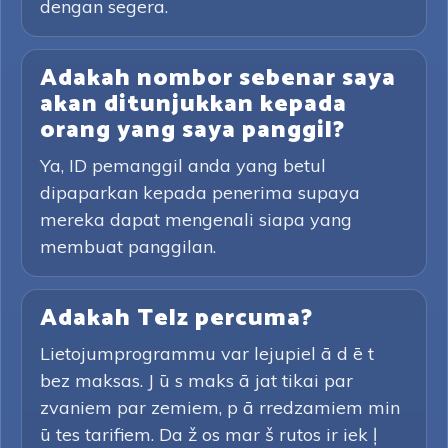
dengan segera.
Adakah nombor sebenar saya
akan ditunjukkan kepada
orang yang saya panggil?
Ya, ID pemanggil anda yang betul
dipaparkan kepada penerima supaya
mereka dapat mengenali siapa yang
membuat panggilan.
Adakah Telz percuma?
Lietojumprogrammu var lejupiel ā d ē t
bez maksas. J ū s maks ā jat tikai par
zvaniem par zemiem, p ā rredzamiem min
ū tes tarifiem. Da ž os mar š rutos ir iek ļ