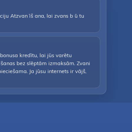
iju Atzvan īš ana, lai zvans b ū tu
nusa kredītu, lai jūs varētu
īšanas bez slēptām izmaksām. Zvani
eciešama. Ja jūsu internets ir vājš,