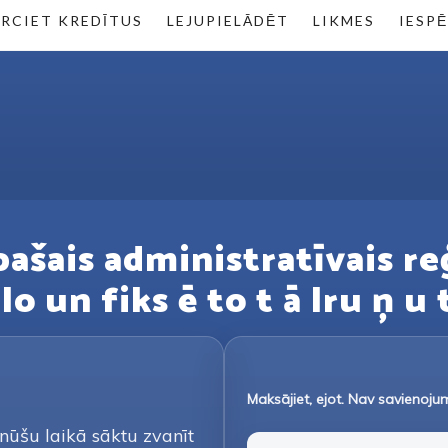
RCIET KREDĪTUS
LEJUPIELĀDĒT
LIKMES
IESP
īpašais administratīvais r
o un fiks ē to t ā lru ņ u 
Maksājiet, ejot. Nav savienoj
minūšu laikā sāktu zvanīt