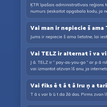
ĶTR īpašais administratīvais reģions M
numurs (ieskaitot apgabala kodu, ja n
Vai man ir nepiecie š ama 
Jums ir nepiecie š ama lietotne, lai ies
Vai TELZ ir alternat ī va vi
J ā. TELZ ir “ pay-as-you-go ” ar p ā 
vai izmantot atzvan īš anu, ja internets 
Vai fiks ē t ā t ā lru ņ a t
T ā s var b ū t da žā das. Pirms zvan īš