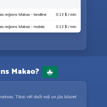
ais reģions Makao - landline
0,13 $ / min.
ais reģions Makao - mobile
0,13 $ / min.
ions Makao?
ksas. Tikai vēl daži soļi un jūs būsiet