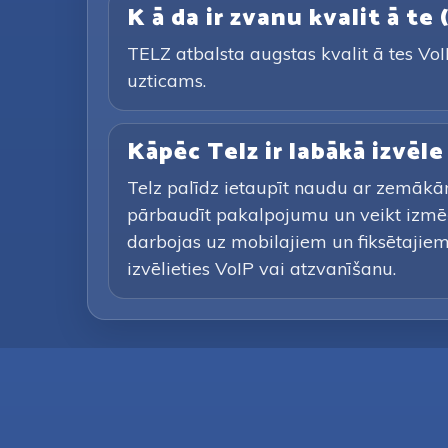
K ā da ir zvanu kvalit ā te
TELZ atbalsta augstas kvalit ā tes VoIP
uzticams.
Kāpēc Telz ir labākā izvēl
Telz palīdz ietaupīt naudu ar zemākā
pārbaudīt pakalpojumu un veikt izmē
darbojas uz mobilajiem un fiksētajiem 
izvēlieties VoIP vai atzvanīšanu.