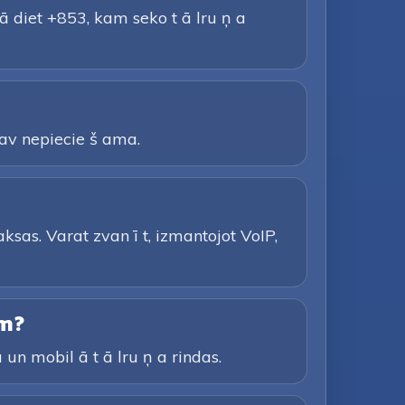
ā diet +853, kam seko t ā lru ņ a
 nav nepiecie š ama.
ksas. Varat zvan ī t, izmantojot VoIP,
em?
 un mobil ā t ā lru ņ a rindas.