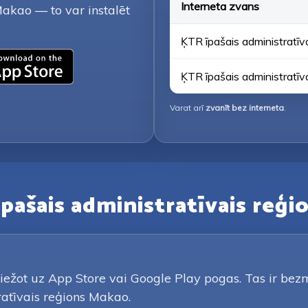
Interneta zvans
Makao — to var instalēt
ĶTR īpašais administratīv
ĶTR īpašais administratīv
Varat arī
zvanīt bez interneta
.
īpašais administratīvais reģ
iežot uz App Store vai Google Play pogas. Tas ir bezma
ratīvais reģions Makao.