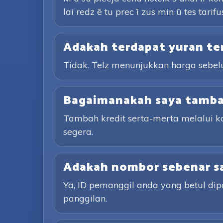
lai redz ē tu prec ī zus min ū tes tarifu
Adakah terdapat yuran te
Tidak. Telz menunjukkan harga sebe
Bagaimanakah saya tambah
Tambah kredit serta-merta melalui 
segera.
Adakah nombor sebenar sa
Ya, ID pemanggil anda yang betul d
panggilan.