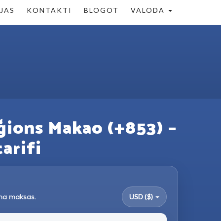
ĒJAS
KONTAKTI
BLOGOT
VALODA
eģions Makao (+853) –
tarifi
uma maksas.
USD ($)