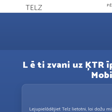
TELZ
PĒ
L ē ti zvani uz ĶTR 
Mobil
Lejupielādējiet Telz lietotni, lai dažu 