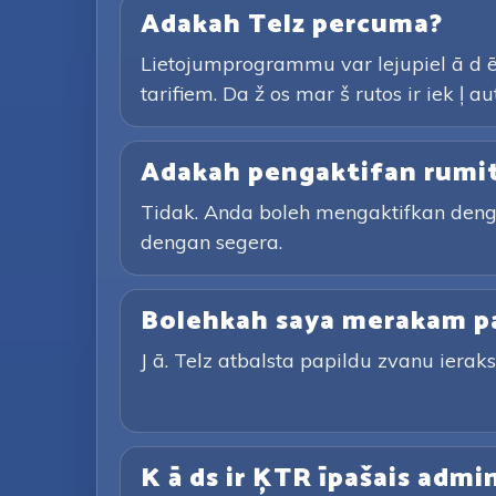
Adakah Telz percuma?
Lietojumprogrammu var lejupiel ā d ē
tarifiem. Da ž os mar š rutos ir iek ļ 
Adakah pengaktifan rumi
Tidak. Anda boleh mengaktifkan den
dengan segera.
Bolehkah saya merakam p
J ā. Telz atbalsta papildu zvanu ierakst 
K ā ds ir ĶTR īpašais admi