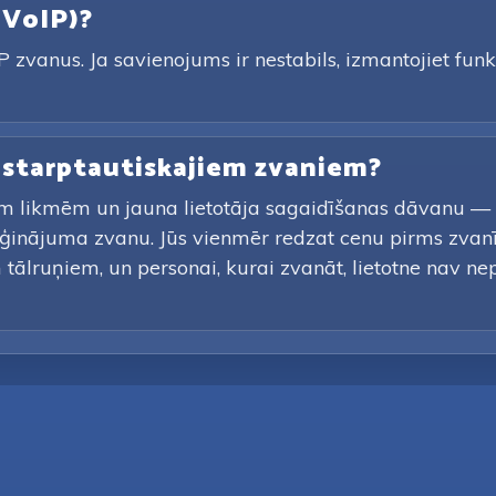
 (VoIP)?
 zvanus. Ja savienojums ir nestabils, izmantojiet funkc
e starptautiskajiem zvaniem?
m likmēm un jauna lietotāja sagaidīšanas dāvanu — bo
ģinājuma zvanu. Jūs vienmēr redzat cenu pirms zvan
tālruņiem, un personai, kurai zvanāt, lietotne nav nepi