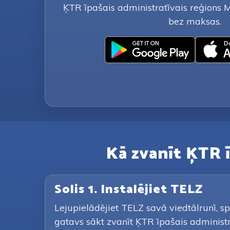
ĶTR īpašais administratīvais reģions 
bez maksas.
Kā zvanīt ĶTR 
Solis 1. Instalējiet TELZ
Lejupielādējiet TELZ savā viedtālrunī, sp
gatavs sākt zvanīt ĶTR īpašais administ