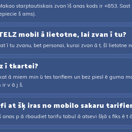
akao starptautiskais zvan īš anas kods ir +853. Sast 
epiecie š ams).
TELZ mobil ā lietotne, lai zvan ī tu?
tat ī tu zvanu, bet personai, kurai zvan ā t, šī lietotne
z ī tkartei?
rskat ā miem min ū tes tarifiem un bez piesl ē guma ma
ir v ā j š.
arifi at šķ iras no mobilo sakaru tarifi
 anas p ā rbaudiet tarifu tabul ā atsevi šķā s fiks ē t ā