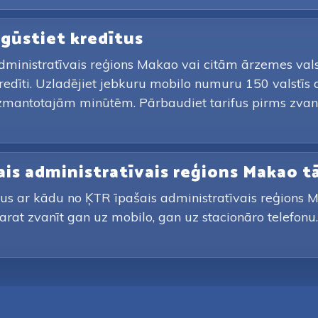
iegūstiet kredītus
administratīvais reģions Makao vai citām ārzemes vals
kredīti. Uzladējiet jebkuru mobilo numuru 150 valst
r izmantotajām minūtēm. Pārbaudiet tarifus pirms zv
šais administratīvais reģions Makao 
nus ar kādu no ĶTR īpašais administratīvais reģions M
arat zvanīt gan uz mobilo, gan uz stacionāro telefonu.