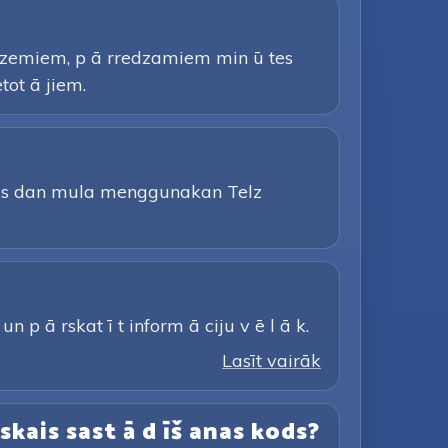
r zemiem, p ā rredzamiem min ū tes
tot ā jiem.
tas dan mula menggunakan Telz
n p ā rskat ī t inform ā ciju v ē l ā k.
Lasīt vairāk
kais sast ā d īš anas kods?