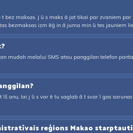
 t bez maksas. J ū s maks ā jat tikai par zvaniem pa
autas bezmaksas izm ēģ in ā juma min ū tes jauniem lie
t?
gan mudah melalui SMS atau panggilan telefon pan
anggilan?
īš anu, lai j ū s var ē tu saglab ā t svar ī gas sarunas u
nistratīvais reģions Makao starptautis