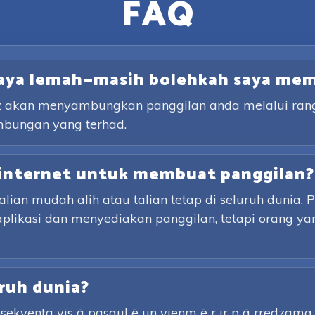
FAQ
saya lemah—masih bolehkah saya me
lz akan menyambungkan panggilan anda melalui rangk
mbungan yang terhad.
internet untuk membuat panggilan?
an mudah alih atau talian tetap di seluruh dunia. 
aplikasi dan menyediakan panggilan, tetapi orang y
ruh dunia?
sekventa vis ā pasaul ē un vienm ē r ir p ā rredzama. P