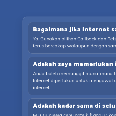
Bagaimana jika internet 
Ya. Gunakan pilihan Callback dan Te
terus bercakap walaupun dengan sa
Adakah saya memerlukan 
Anda boleh memanggil mana-mana tali
Internet diperlukan untuk mengawal 
internet.
Adakah kadar sama di selu
M ū su pieeja cenu noteik š anai ir kon