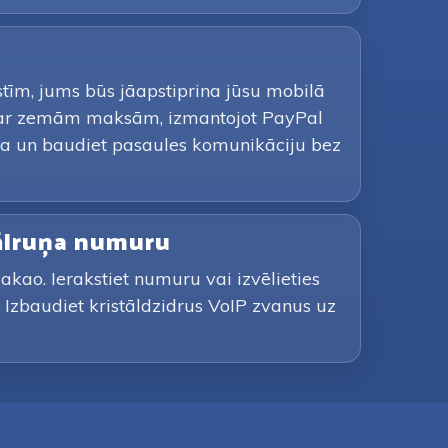
tīm, jums būs jāapstiprina jūsu mobilā
īs ar zemām maksām, izmantojot PayPal
ana un baudiet pasaules komunikāciju bez
tālruņa numuru
akao. Ierakstiet numuru vai izvēlieties
 Izbaudiet kristāldzidrus VoIP zvanus uz