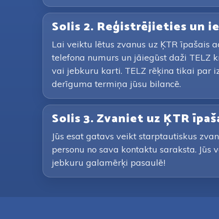
Solis 2. Reģistrējieties un 
Lai veiktu lētus zvanus uz ĶTR īpašais 
telefona numurs un jāiegūst daži TELZ 
vai jebkuru karti. TELZ rēķina tikai pa
derīguma termiņa jūsu bilancē.
Solis 3. Zvaniet uz ĶTR īpa
Jūs esat gatavs veikt starptautiskus zva
personu no sava kontaktu saraksta. Jūs v
jebkuru galamērķi pasaulē!