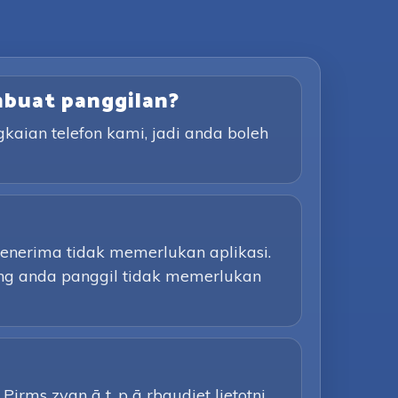
mbuat panggilan?
aian telefon kami, jadi anda boleh
Penerima tidak memerlukan aplikasi.
ang anda panggil tidak memerlukan
irms zvan ā t, p ā rbaudiet lietotni,