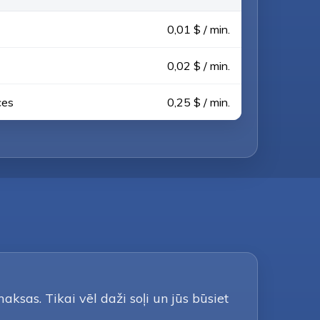
0,01 $ / min.
0,02 $ / min.
ces
0,25 $ / min.
ksas. Tikai vēl daži soļi un jūs būsiet