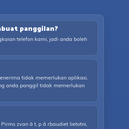
mbuat panggilan?
aian telefon kami, jadi anda boleh
Penerima tidak memerlukan aplikasi.
ang anda panggil tidak memerlukan
irms zvan ā t, p ā rbaudiet lietotni,