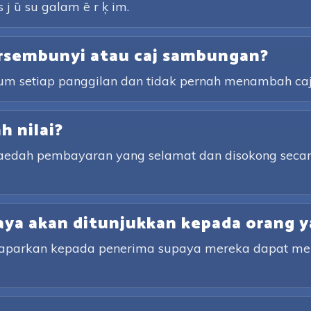
s j ū su galam ē r ķ im.
rsembunyi atau caj sambungan?
lum setiap panggilan dan tidak pernah menambah ca
 nilai?
kaedah pembayaran yang selamat dan disokong secar
ya akan ditunjukkan kepada orang y
ipaparkan kepada penerima supaya mereka dapat m