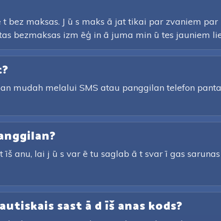
 t bez maksas. J ū s maks ā jat tikai par zvaniem pa
autas bezmaksas izm ēģ in ā juma min ū tes jauniem lie
t?
gan mudah melalui SMS atau panggilan telefon pan
anggilan?
īš anu, lai j ū s var ē tu saglab ā t svar ī gas sarunas u
autiskais sast ā d īš anas kods?