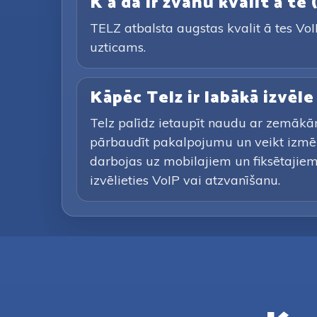
K ā da ir zvanu kvalit ā te
TELZ atbalsta augstas kvalit ā tes VoIP
uzticams.
Kāpēc Telz ir labākā izvēl
Telz palīdz ietaupīt naudu ar zemākā
pārbaudīt pakalpojumu un veikt izmē
darbojas uz mobilajiem un fiksētajiem 
izvēlieties VoIP vai atzvanīšanu.