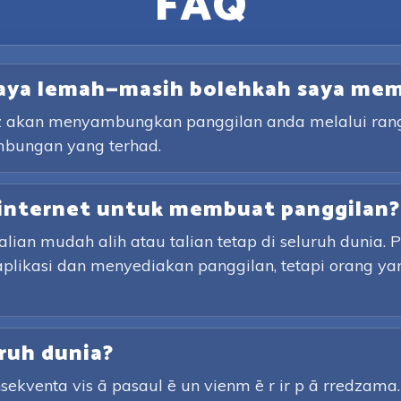
FAQ
saya lemah—masih bolehkah saya me
lz akan menyambungkan panggilan anda melalui rangk
mbungan yang terhad.
internet untuk membuat panggilan?
an mudah alih atau talian tetap di seluruh dunia. 
aplikasi dan menyediakan panggilan, tetapi orang y
ruh dunia?
sekventa vis ā pasaul ē un vienm ē r ir p ā rredzama. P