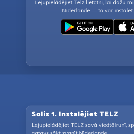
Lejupielādējiet Telz lietotni, lai dažu 
Nīderlande — to var instalē
Solis 1. Instalējiet TELZ
Lejupielādējiet TELZ savā viedtālrunī, sp
gatavs sākt zvanīt Nīderlande.