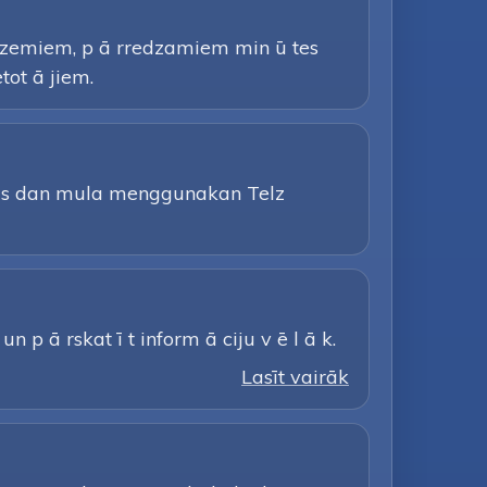
r zemiem, p ā rredzamiem min ū tes
tot ā jiem.
tas dan mula menggunakan Telz
n p ā rskat ī t inform ā ciju v ē l ā k.
Lasīt vairāk