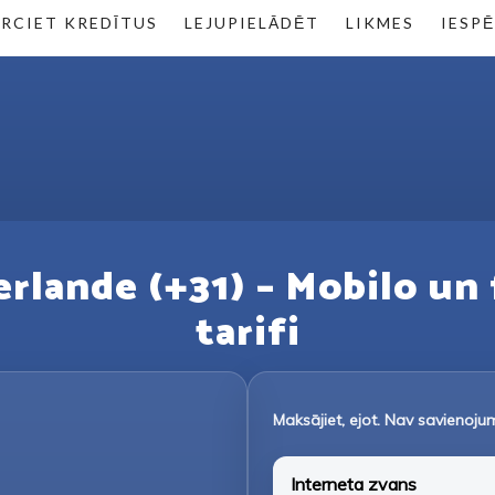
RCIET KREDĪTUS
LEJUPIELĀDĒT
LIKMES
IESP
erlande (+31) – Mobilo un f
tarifi
Maksājiet, ejot. Nav savienoj
Interneta zvans