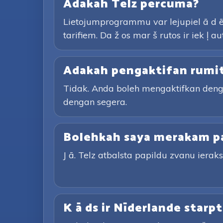
Adakah Telz percuma?
Lietojumprogrammu var lejupiel ā d ē
tarifiem. Da ž os mar š rutos ir iek ļ 
Adakah pengaktifan rumi
Tidak. Anda boleh mengaktifkan den
dengan segera.
Bolehkah saya merakam p
J ā. Telz atbalsta papildu zvanu ierakst 
K ā ds ir Nīderlande starpt