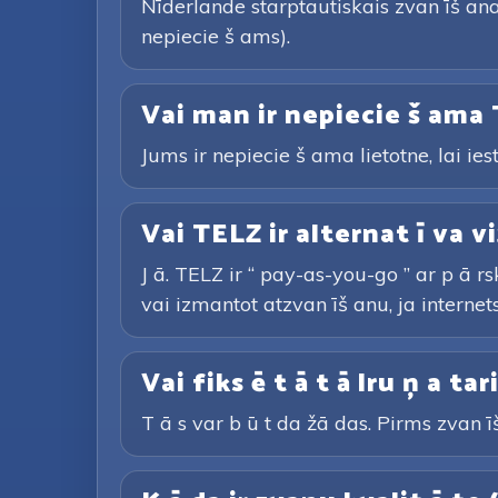
Nīderlande starptautiskais zvan īš ana
nepiecie š ams).
Vai man ir nepiecie š ama 
Jums ir nepiecie š ama lietotne, lai ies
Vai TELZ ir alternat ī va vi
J ā. TELZ ir “ pay-as-you-go ” ar p ā 
vai izmantot atzvan īš anu, ja internets 
Vai fiks ē t ā t ā lru ņ a t
T ā s var b ū t da žā das. Pirms zvan īš