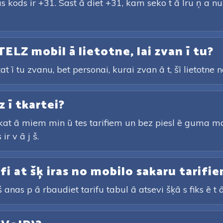
s kods ir +31. Sast ā diet +31, kam seko t ā lru ņ a n
TELZ mobil ā lietotne, lai zvan ī tu?
tat ī tu zvanu, bet personai, kurai zvan ā t, šī lietotne
z ī tkartei?
rskat ā miem min ū tes tarifiem un bez piesl ē guma ma
ir v ā j š.
arifi at šķ iras no mobilo sakaru tarifi
 anas p ā rbaudiet tarifu tabul ā atsevi šķā s fiks ē t ā