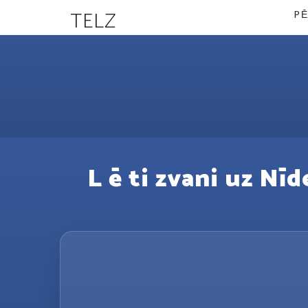
TELZ
PĒ
L ē ti zvani uz Nīd