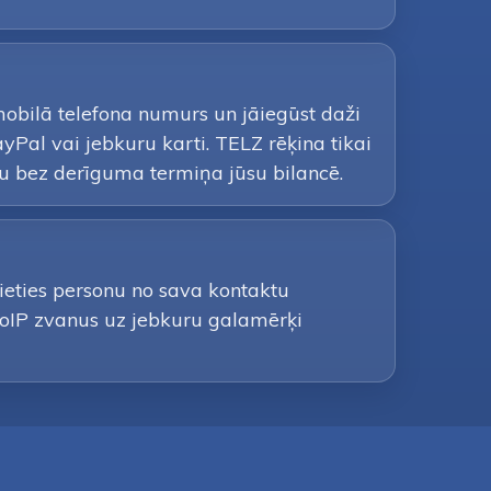
mobilā telefona numurs un jāiegūst daži
Pal vai jebkuru karti. TELZ rēķina tikai
u bez derīguma termiņa jūsu bilancē.
lieties personu no sava kontaktu
 VoIP zvanus uz jebkuru galamērķi