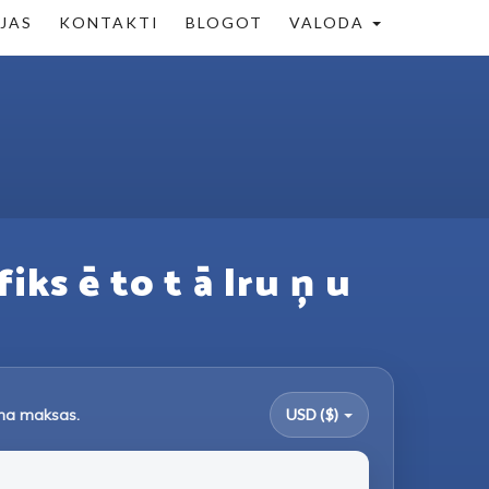
ĒJAS
KONTAKTI
BLOGOT
VALODA
iks ē to t ā lru ņ u
uma maksas.
USD ($)