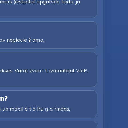
umurs (ieskaitot apgabala kodu, ja
 nav nepiecie š ama.
ksas. Varat zvan ī t, izmantojot VoIP,
em?
 un mobil ā t ā lru ņ a rindas.