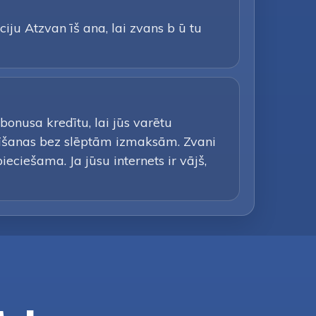
iju Atzvan īš ana, lai zvans b ū tu
nusa kredītu, lai jūs varētu
īšanas bez slēptām izmaksām. Zvani
eciešama. Ja jūsu internets ir vājš,