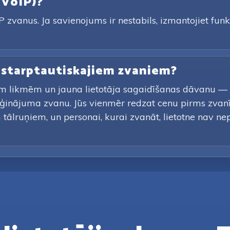
 (VoIP)?
 zvanus. Ja savienojums ir nestabils, izmantojiet funkc
e starptautiskajiem zvaniem?
m likmēm un jauna lietotāja sagaidīšanas dāvanu — bo
ģinājuma zvanu. Jūs vienmēr redzat cenu pirms zvan
tālruņiem, un personai, kurai zvanāt, lietotne nav nepi