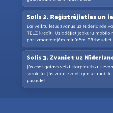
Solis 2. Reģistrējieties un 
Lai veiktu lētus zvanus uz Nīderlande va
TELZ kredīti. Uzladējiet jebkuru mobilo
par izmantotajām minūtēm. Pārbaudiet t
Solis 3. Zvaniet uz Nīderla
Jūs esat gatavs veikt starptautiskus zva
saraksta. Jūs varat zvanīt gan uz mobilo
pasaulē!