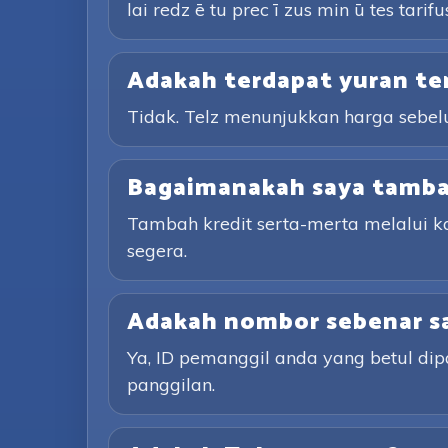
lai redz ē tu prec ī zus min ū tes tarifu
Adakah terdapat yuran te
Tidak. Telz menunjukkan harga sebe
Bagaimanakah saya tambah
Tambah kredit serta-merta melalui 
segera.
Adakah nombor sebenar sa
Ya, ID pemanggil anda yang betul d
panggilan.