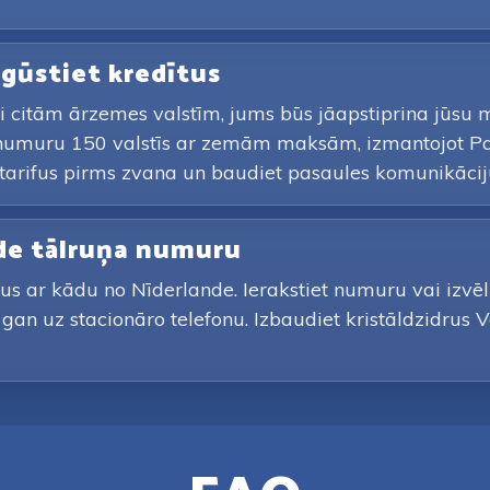
iegūstiet kredītus
i citām ārzemes valstīm, jums būs jāapstiprina jūsu 
 numuru 150 valstīs ar zemām maksām, izmantojot Pay
arifus pirms zvana un baudiet pasaules komunikācij
nde tālruņa numuru
nus ar kādu no Nīderlande. Ierakstiet numuru vai izvē
, gan uz stacionāro telefonu. Izbaudiet kristāldzidrus